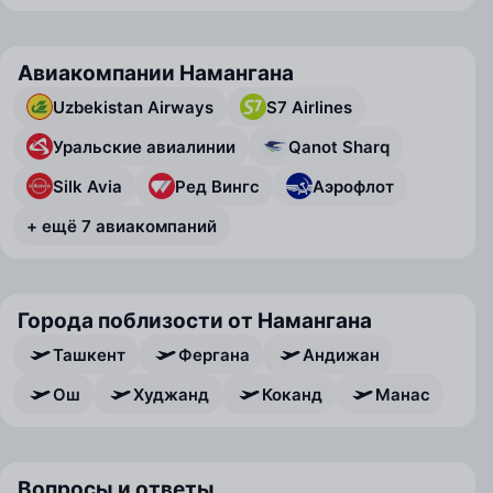
Авиакомпании Намангана
Uzbekistan Airways
S7 Airlines
Уральские авиалинии
Qanot Sharq
Silk Avia
Ред Вингс
Аэрофлот
+ ещё 7 авиакомпаний
Города поблизости от Намангана
Ташкент
Фергана
Андижан
Ош
Худжанд
Коканд
Манас
Вопросы и ответы