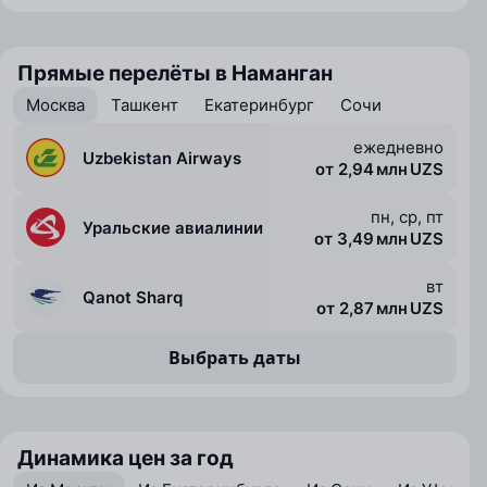
Прямые перелёты в Наманган
Москва
Ташкент
Екатеринбург
Сочи
ежедневно
Uzbekistan Airways
от 2,94 млн UZS
пн, ср, пт
Уральские авиалинии
от 3,49 млн UZS
вт
Qanot Sharq
от 2,87 млн UZS
Выбрать даты
Динамика цен за год