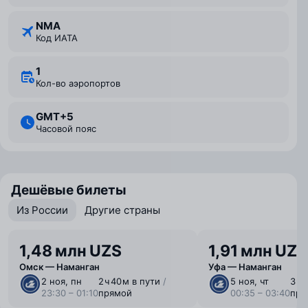
NMA
Код ИАТА
1
Кол-во аэропортов
GMT+5
Часовой пояс
Дешёвые билеты
Из России
Другие страны
1,48 млн UZS
1,91 млн UZS
Омск — Наманган
Уфа — Наманган
2 ноя, пн
2 ⁠ч 40 ⁠м в пути
/
5 ноя, чт
3 ⁠ч
23:30 – 01:10
прямой
00:35 – 03:40
пря