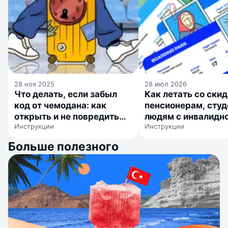
28 ноя 2025
28 июл 2026
Что делать, если забыл
Как летать со ски
код от чемодана: как
пенсионерам, студ
открыть и не повредить
людям с инвалидн
Инструкции
Инструкции
замок
детям
Больше полезного