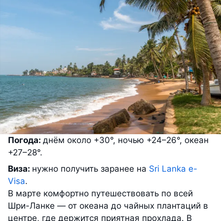
Погода:
днём около +30°, ночью +24–26°, океан
+27–28°.
Виза:
нужно получить заранее на
Sri Lanka e-
Visa
.
В марте комфортно путешествовать по всей
Шри-Ланке — от океана до чайных плантаций в
центре, где держится приятная прохлада. В