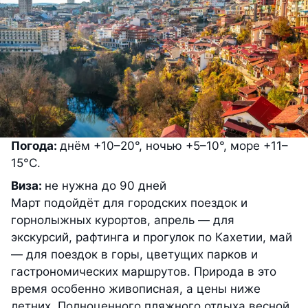
Погода:
днём +10–20°, ночью +5–10°, море +11–
15°C.
Виза:
не нужна до 90 дней
Март подойдёт для городских поездок и
горнолыжных курортов, апрель — для
экскурсий, рафтинга и прогулок по Кахетии, май
— для поездок в горы, цветущих парков и
гастрономических маршрутов. Природа в это
время особенно живописная, а цены ниже
летних. Полноценного пляжного отдыха весной