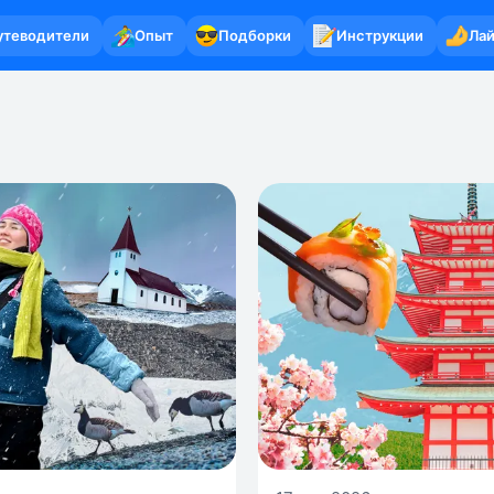
утеводители
Опыт
Подборки
Инструкции
Ла