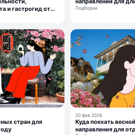
льности,
направлений для д
Подборки
а и гастрогид от
ьницы
20 фев 2026
сных стран для
Куда поехать весно
году
направления для от