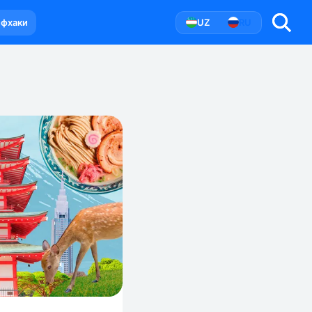
йфхаки
UZ
RU