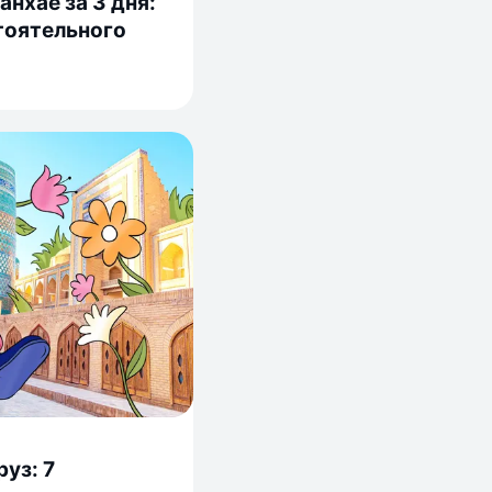
нхае за 3 дня:
тоятельного
руз: 7