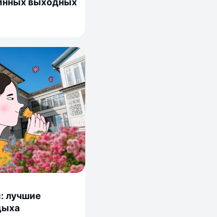
линных выходных
й: лучшие
дыха