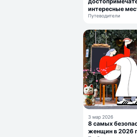
достопримечате
интересные мест
Путеводители
местной жител
3 мар 2026
8 самых безопа
женщин в 2026 