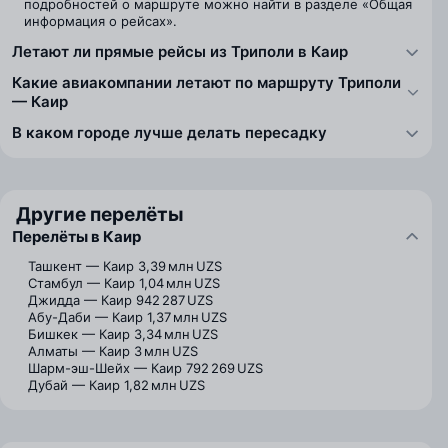
подробностей о маршруте можно найти в разделе «Общая
информация о рейсах».
Летают ли прямые рейсы из Триполи в Каир
Какие авиакомпании летают по маршруту Триполи
— Каир
В каком городе лучше делать пересадку
Другие перелёты
Перелёты в Каир
Ташкент — Каир
3,39 млн UZS
Стамбул — Каир
1,04 млн UZS
Джидда — Каир
942 287 UZS
Абу-Даби — Каир
1,37 млн UZS
Бишкек — Каир
3,34 млн UZS
Алматы — Каир
3 млн UZS
Шарм-эш-Шейх — Каир
792 269 UZS
Дубай — Каир
1,82 млн UZS