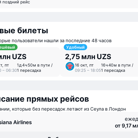
й поздний рейс
вые билеты
орые пользователи нашли за последние 48 часов
ешёвый
Удобный
млн UZS
2,75 млн UZS
т, пт
1 ⁠д 4 ⁠ч 50 ⁠м в пути /
16 окт, пт
16 ⁠ч 40 ⁠м в пути /
0 – 06:30
1 пересадка
09:25 – 18:05
1 пересадка
исание прямых рейсов
нии, которые без пересадок летают из Сеула в Лондон
ежед
iana Airlines
от 9,17 