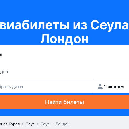
виабилеты из Сеула
Лондон
рать даты
1, эконом
Найти билеты
ная Корея
/
Сеул
/
Сеул — Лондон