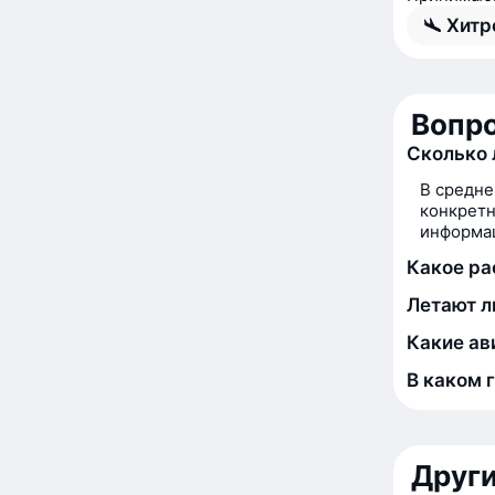
Хитр
Вопро
Сколько 
В средне
конкретн
информац
Какое ра
Летают л
Какие ав
В каком 
Друг