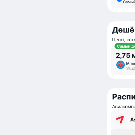
Самы
Дешё
Цены, кот
Самый д
2,75 
16 ок
09:4
Расп
Авиакомпа
As