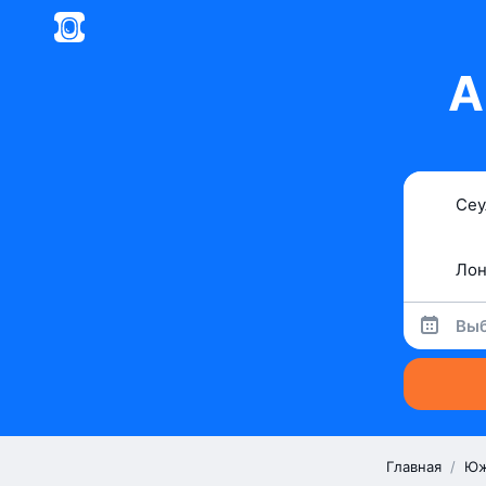
А
Выб
Главная
/
Юж