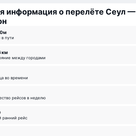
я информация о перелёте Сеул —
он
30 ⁠м
я в пути
6 км
тояние между городами
ица во времени
чество рейсов в неделю
0
й ранний рейс