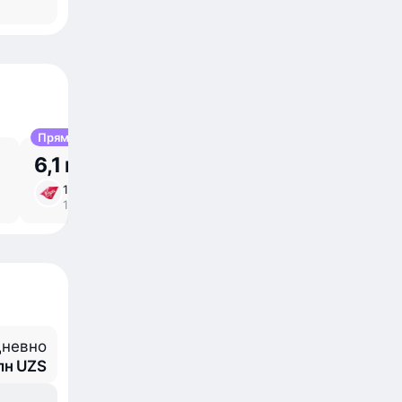
Прямой
6,1 млн UZS
11 авг, вт
14 ⁠ч 25 ⁠м в пути
/
12:25 – 18:50
прямой
невно
млн UZS