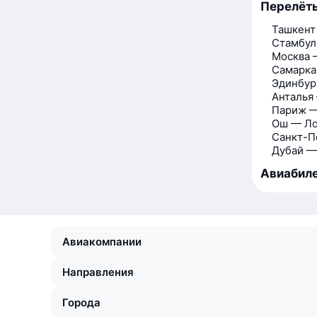
Перелёты
Ташкент
Стамбул
Москва 
Самарка
Эдинбур
Анталья
Париж —
Ош — Л
Санкт-П
Дубай —
Авиабиле
Авиакомпании
Направления
Города