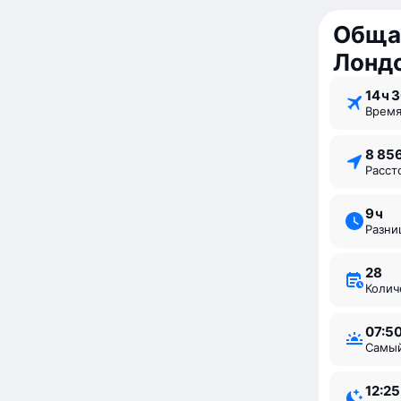
Обща
Лонд
14 ⁠ч 
Врем
8 85
Расс
9 ⁠ч
Разн
28
Коли
07:5
Самы
12:25