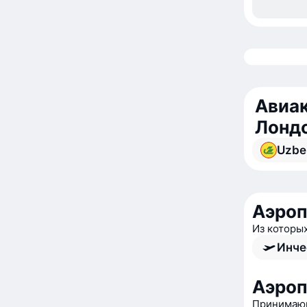
Авиак
Лонд
Uzbe
Аэроп
Из которы
Инче
Аэроп
Принимающ