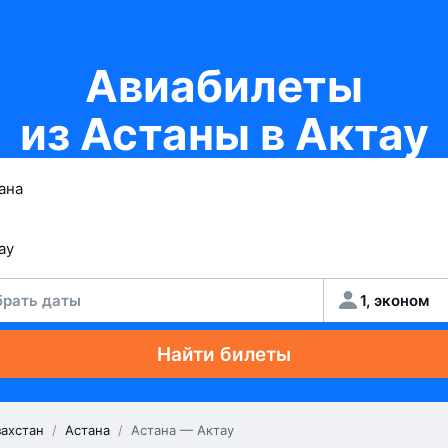
Авиабилеты
из Астаны в Актау
рать даты
1, эконом
Найти билеты
захстан
/
Астана
/
Астана — Актау