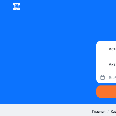
Выб
Главная
/
Ка