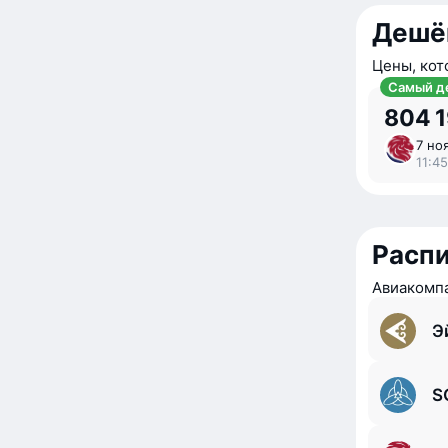
Дешё
Цены, кот
Самый д
804 
7 ноя
11:45
Расп
Авиакомпа
Э
S