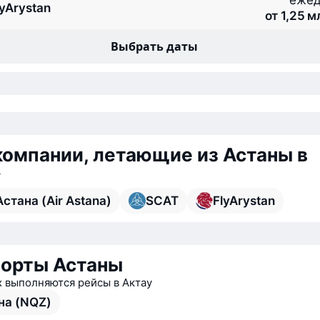
ежед
lyArystan
от 1,25 
Выбрать даты
омпании, летающие из Астаны в
у
стана (Air Astana)
SCAT
FlyArystan
орты Астаны
х выполняются рейсы в Актау
на (NQZ)