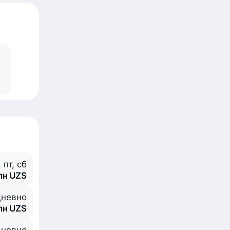
, пт, сб
млн UZS
невно
млн UZS