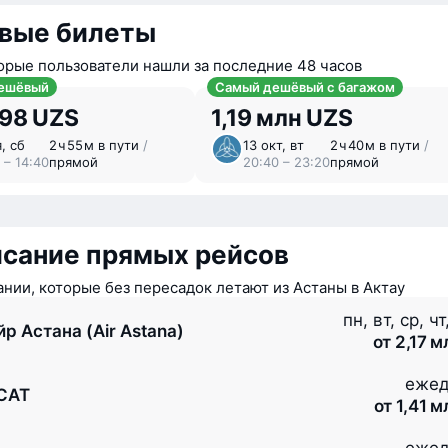
вые билеты
орые пользователи нашли за последние 48 часов
ешёвый
Самый дешёвый с багажом
198 UZS
1,19 млн UZS
, сб
2 ⁠ч 55 ⁠м в пути
/
13 окт, вт
2 ⁠ч 40 ⁠м в пути
/
 – 14:40
прямой
20:40 – 23:20
прямой
исание прямых рейсов
нии, которые без пересадок летают из Астаны в Актау
пн, вт, ср, чт
йр Астана (Air Astana)
от 2,17 
ежед
CAT
от 1,41 