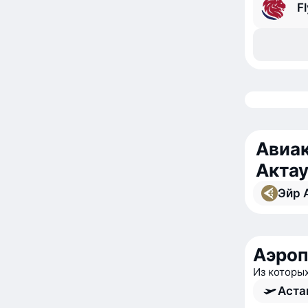
F
Авиак
Акта
Эйр А
Аэроп
Из которы
Аста