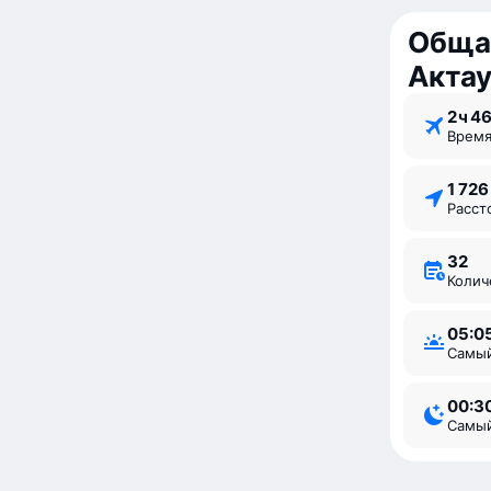
Обща
Акта
2 ⁠ч 4
Врем
1 72
Расс
32
Коли
05:0
Самы
00:3
Самы