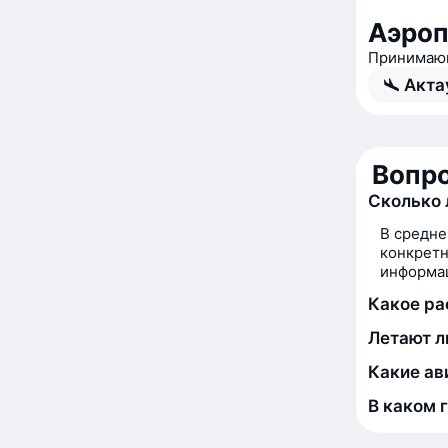
Аэроп
Принимающ
Акта
Вопро
Сколько 
В средне
конкретн
информац
Какое ра
Летают л
Какие ав
В каком 