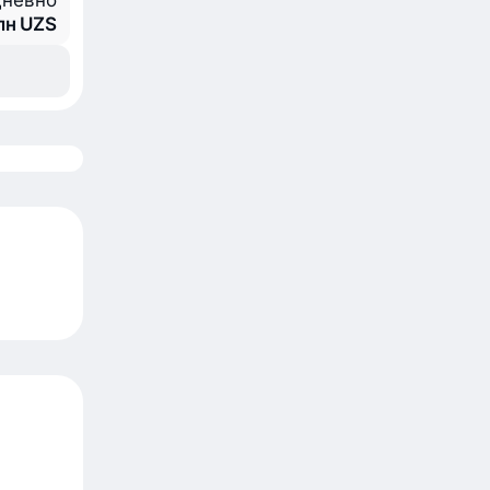
невно
млн UZS