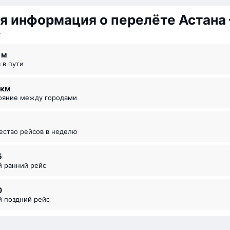
я информация о перелёте Астана
у
6 ⁠м
я в пути
6 км
тояние между городами
чество рейсов в неделю
5
й ранний рейс
0
й поздний рейс