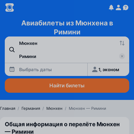
Авиабилеты из Мюнхена в
Римини
Выбрать даты
1, эконом
Найти билеты
Главная
/
Германия
/
Мюнхен
/
Мюнхен — Римини
Общая информация о перелёте Мюнхен
— Римини