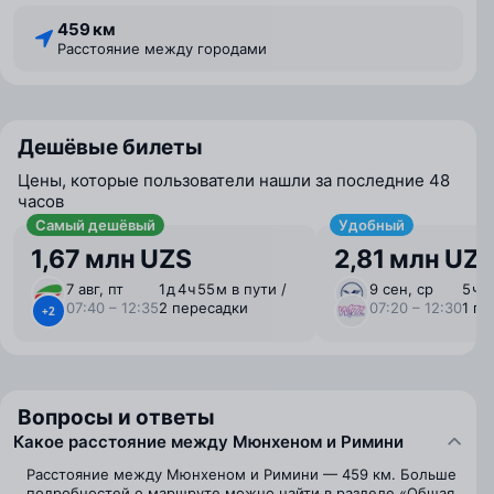
459 км
Расстояние между городами
Дешёвые билеты
Цены, которые пользователи нашли за последние 48
часов
Самый дешёвый
Удобный
1,67 млн UZS
2,81 млн UZ
7 авг, пт
1 ⁠д 4 ⁠ч 55 ⁠м в пути /
9 сен, ср
5 ⁠ч 
07:40 – 12:35
2 пересадки
07:20 – 12:30
1 пе
+2
Вопросы и ответы
Какое расстояние между Мюнхеном и Римини
Расстояние между Мюнхеном и Римини — 459 км. Больше
подробностей о маршруте можно найти в разделе «Общая