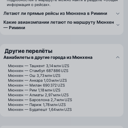
информация о рейсах».
Летают ли прямые рейсы из Мюнхена в Римини
Какие авиакомпании летают по маршруту Мюнхен
— Римини
Другие перелёты
Авиабилеты в другие города из Мюнхена
Мюнхен — Ташкент
3,14 млн UZS
Мюнхен — Стамбул
687 886 UZS
Мюнхен — Ош
3,73 млн UZS
Мюнхен — Анкара
1,03 млн UZS
Мюнхен — Милан
690 372 UZS
Мюнхен — Рим
1,18 млн UZS
Мюнхен — Алматы
2,97 млн UZS
Мюнхен — Барселона
2,7 млн UZS
Мюнхен — Париж
1,78 млн UZS
Мюнхен — Будапешт
1,64 млн UZS