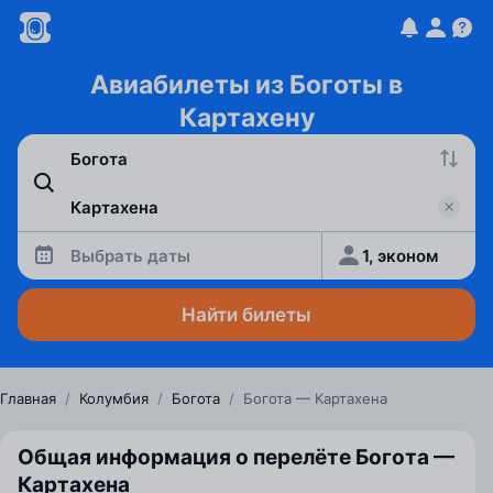
Авиабилеты из Боготы в
Картахену
Выбрать даты
1, эконом
Найти билеты
Главная
/
Колумбия
/
Богота
/
Богота — Картахена
Общая информация о перелёте Богота —
Картахена