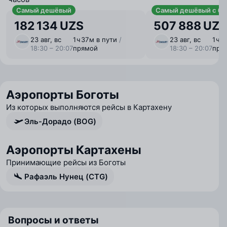
Самый дешёвый
Самый дешёвый с ба
182 134 UZS
507 888 UZS
23 авг, вс
1 ⁠ч 37 ⁠м в пути
/
23 авг, вс
1 ⁠ч 
18:30 – 20:07
прямой
18:30 – 20:07
пря
Аэропорты Боготы
Из которых выполняются рейсы в Картахену
Эль-Дорадо (BOG)
Аэропорты Картахены
Принимающие рейсы из Боготы
Рафаэль Нунец (CTG)
Вопросы и ответы