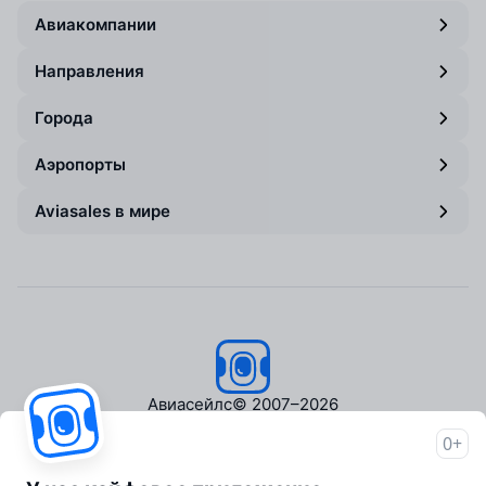
Авиакомпании
Направления
Города
Аэропорты
Aviasales в мире
Авиасейлс
© 2007–2026
0+
Об Авиасейлс
Пресс‑центр