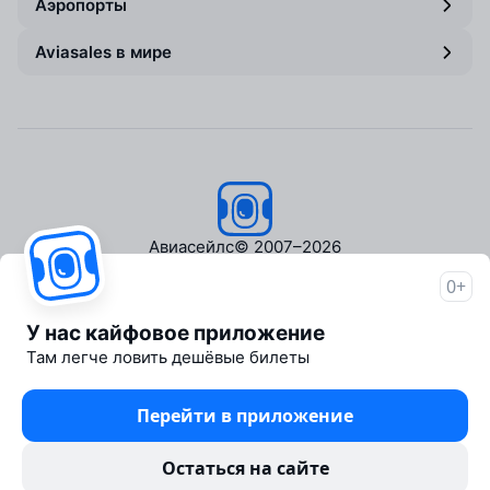
Аэропорты
Aviasales в мире
Авиасейлс
© 2007–2026
0+
Об Авиасейлс
Пресс‑центр
У нас кайфовое приложение
Travelpayouts
Там легче ловить дешёвые билеты
Партнёрская программа
Медиа Yo'lovchi
Перейти в приложение
Трэвел‑медиа Aviasales.uz
Юридические документы
Остаться на сайте