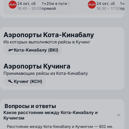
24 окт, сб
1 ⁠ч 20 ⁠м в пути
/
24 окт, сб
1 ⁠ч 
18:45 – 20:05
прямой
16:30 – 17:50
пря
Аэропорты Кота-Кинабалу
Из которых выполняются рейсы в Кучинг
Кота-Кинабалу (BKI)
Аэропорты Кучинга
Принимающие рейсы из Кота-Кинабалу
Кучинг (KCH)
Вопросы и ответы
Какое расстояние между Кота-Кинабалу и
Кучингом
Расстояние между Кота-Кинабалу и Кучингом — 802 км.