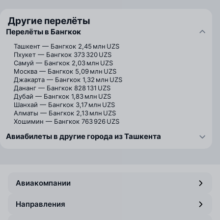
Другие перелёты
Перелёты в Бангкок
Ташкент — Бангкок
2,45 млн UZS
Пхукет — Бангкок
373 320 UZS
Самуй — Бангкок
2,03 млн UZS
Москва — Бангкок
5,09 млн UZS
Джакарта — Бангкок
1,32 млн UZS
Дананг — Бангкок
828 131 UZS
Дубай — Бангкок
1,83 млн UZS
Шанхай — Бангкок
3,17 млн UZS
Алматы — Бангкок
2,13 млн UZS
Хошимин — Бангкок
763 926 UZS
Авиабилеты в другие города из Ташкента
Авиакомпании
Направления