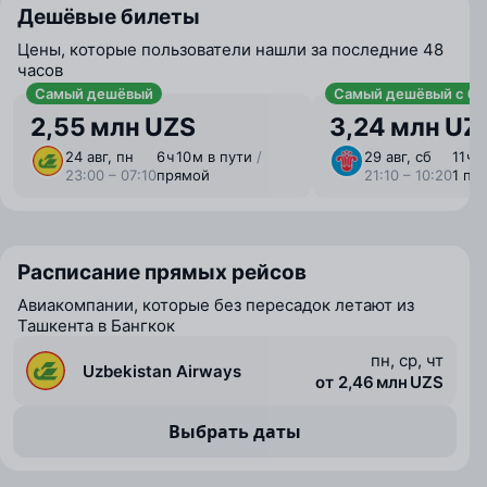
Дешёвые билеты
Цены, которые пользователи нашли за последние 48
часов
Самый дешёвый
Самый дешёвый с ба
2,55 млн UZS
3,24 млн UZ
24 авг, пн
6 ⁠ч 10 ⁠м в пути
/
29 авг, сб
11 ⁠ч 
23:00 – 07:10
прямой
21:10 – 10:20
1 пе
Расписание прямых рейсов
Авиакомпании, которые без пересадок летают из
Ташкента в Бангкок
пн, ср, чт
Uzbekistan Airways
от 2,46 млн UZS
Выбрать даты