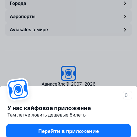
Города
Аэропорты
Aviasales в мире
Авиасейлс
© 2007–2026
0+
Об Авиасейлс
Пресс‑центр
У нас кайфовое приложение
Travelpayouts
Там легче ловить дешёвые билеты
Партнёрская программа
Медиа Yo'lovchi
Перейти в приложение
Трэвел‑медиа Aviasales.uz
Юридические документы