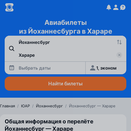
Авиабилеты
из Йоханнесбурга в Хараре
Выбрать даты
1, эконом
Найти билеты
Главная
/
ЮАР
/
Йоханнесбург
/
Йоханнесбург — Хараре
Общая информация о перелёте
Йоханнесбург — Хараре