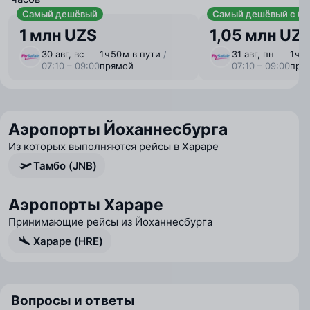
Самый дешёвый
Самый дешёвый с ба
1 млн UZS
1,05 млн UZ
30 авг, вс
1 ⁠ч 50 ⁠м в пути
/
31 авг, пн
1 ⁠ч 
07:10 – 09:00
прямой
07:10 – 09:00
пря
Аэропорты Йоханнесбурга
Из которых выполняются рейсы в Хараре
Тамбо (JNB)
Аэропорты Хараре
Принимающие рейсы из Йоханнесбурга
Хараре (HRE)
Вопросы и ответы