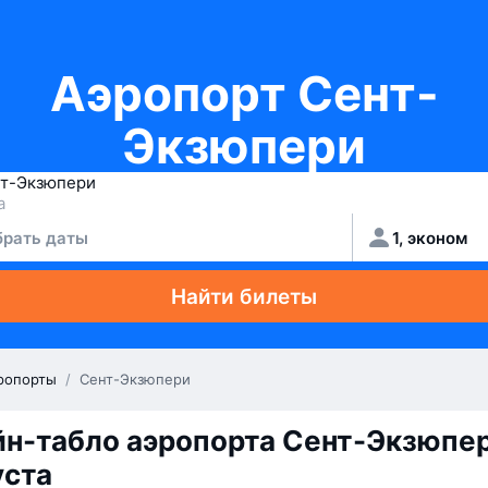
Аэропорт Сент-
Экзюпери
рать даты
1, эконом
Найти билеты
ропорты
/
Сент-Экзюпери
н-табло аэропорта Сент-Экзюпер
уста