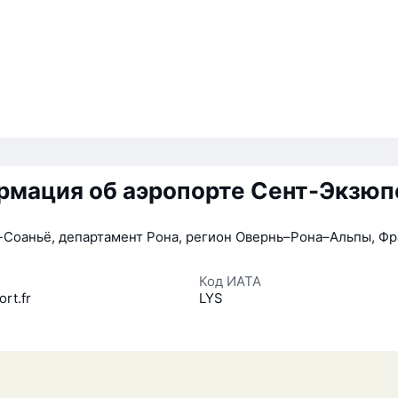
рмация об аэропорте Сент-Экзюп
Соаньё, департамент Рона, регион Овернь–Рона–Альпы, Фр
Код ИАТА
ort.fr
LYS