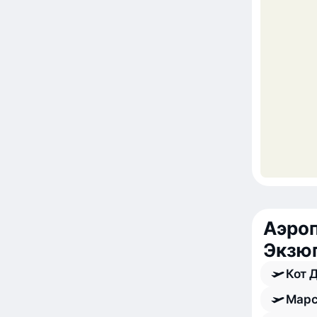
Аэроп
Экзю
Кот 
Марс