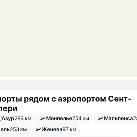
орты рядом с аэропортом Сент-
пери
Д'Азур
284 км
Монпелье
254 км
Мальпенса
2
ель
253 км
Женева
97 км