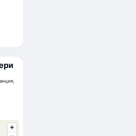
ери
анция,