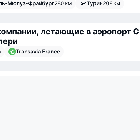
ль-Мюлуз-Фрайбург
280 км
Турин
208 км
омпании, летающие в аэропорт С
пери
a
Transavia France