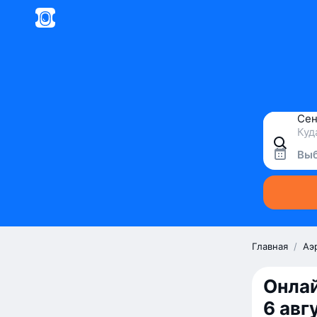
Выб
Главная
/
Аэ
Онлай
6 авг