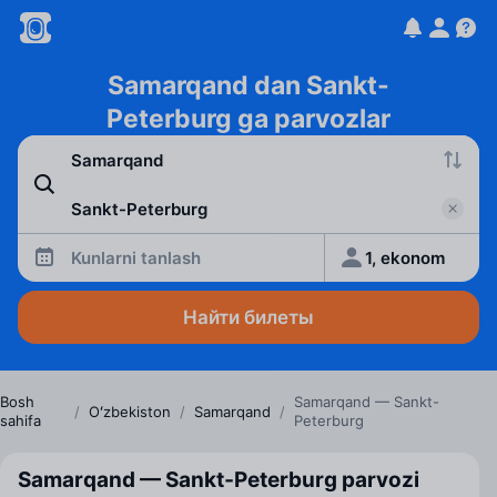
Samarqand dan Sankt-
Peterburg ga parvozlar
Kunlarni tanlash
1, ekonom
Найти билеты
Bosh
Samarqand — Sankt-
/
Oʻzbekiston
/
Samarqand
/
sahifa
Peterburg
Samarqand — Sankt‑Peterburg parvozi