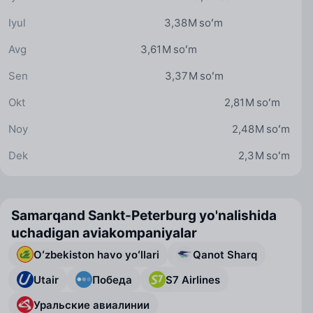
Iyul
3,38 M soʻm
Avg
3,61 M soʻm
Sen
3,37 M soʻm
Okt
2,81 M soʻm
Noy
2,48 M soʻm
Dek
2,3 M soʻm
Samarqand Sankt-Peterburg yo'nalishida
uchadigan aviakompaniyalar
Oʻzbekiston havo yoʻllari
Qanot Sharq
Utair
Победа
S7 Airlines
Уральские авиалинии