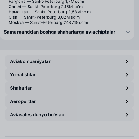
Fargʻona — Sankt-Peterburg
1,7 M soʻm
Qarshi — Sankt-Peterburg
2,15 M soʻm
Наманган — Sankt-Peterburg
2,53 M soʻm
Oʻsh — Sankt-Peterburg
3,02 M soʻm
Moskva — Sankt-Peterburg
248 749 soʻm
Samarqanddan boshqa shaharlarga aviachiptalar
Aviakompaniyalar
Yo'nalishlar
Shaharlar
Aeroportlar
Aviasales dunyo bo'ylab