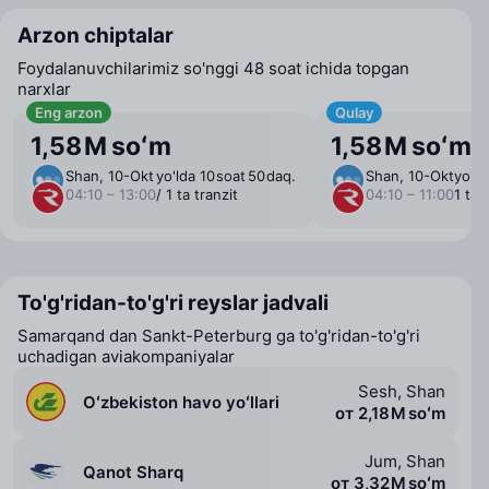
Arzon chiptalar
Foydalanuvchilarimiz so'nggi 48 soat ichida topgan
narxlar
Eng arzon
Qulay
1,58 M soʻm
1,58 M soʻm
Shan, 10-Okt
yo'lda 10 ⁠soat 50 ⁠daq.
Shan, 10-Okt
yo'lda
04:10 – 13:00
/ 1 ta tranzit
04:10 – 11:00
1 ta 
To'g'ridan-to'g'ri reyslar jadvali
Samarqand dan Sankt-Peterburg ga to'g'ridan-to'g'ri
uchadigan aviakompaniyalar
Sesh, Shan
Oʻzbekiston havo yoʻllari
от 2,18 M soʻm
Jum, Shan
Qanot Sharq
от 3,32 M soʻm