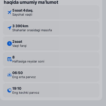
haqida umumiy ma’lumot
5 ⁠soat 4 ⁠daq.
Sayohat vaqti
3 390 km
Shaharlar orasidagi masofa
2 ⁠soat
Vaqt farqi
8
Haftasiga reyslar soni
06:50
Eng erta parvoz
19:10
Eng kechki parvoz