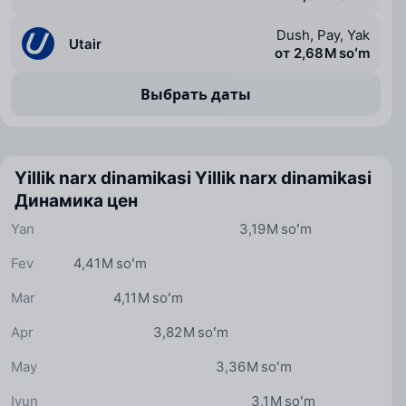
Dush, Pay, Yak
Utair
от 2,68 M soʻm
Выбрать даты
Yillik narx dinamikasi
Yillik narx dinamikasi
Динамика цен
Yan
3,19 M soʻm
Fev
4,41 M soʻm
Mar
4,11 M soʻm
Apr
3,82 M soʻm
May
3,36 M soʻm
Iyun
3,1 M soʻm