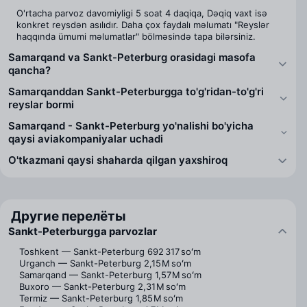
O'rtacha parvoz davomiyligi 5 soat 4 daqiqa, Dəqiq vaxt isə
konkret reysdən asılıdır. Daha çox faydalı məlumatı "Reyslər
haqqında ümumi məlumatlar" bölməsində tapa bilərsiniz.
Samarqand va Sankt-Peterburg orasidagi masofa
qancha?
Samarqanddan Sankt-Peterburgga to'g'ridan-to'g'ri
reyslar bormi
Samarqand - Sankt-Peterburg yo'nalishi bo'yicha
qaysi aviakompaniyalar uchadi
O'tkazmani qaysi shaharda qilgan yaxshiroq
Другие перелёты
Sankt-Peterburgga parvozlar
Toshkent — Sankt-Peterburg
692 317 soʻm
Urganch — Sankt-Peterburg
2,15 M soʻm
Samarqand — Sankt-Peterburg
1,57 M soʻm
Buxoro — Sankt-Peterburg
2,31 M soʻm
Termiz — Sankt-Peterburg
1,85 M soʻm