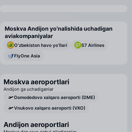
Moskva Andijon yo'nalishida uchadigan
aviakompaniyalar
Oʻzbekiston havo yoʻllari
S7 Airlines
FlyOne Asia
Moskva aeroportlari
Andijon ga uchadiganlar
Domodedovo xalqaro aeroporti (DME)
Vnukovo xalqaro aeroporti (VKO)
Andijon aeroportlari
Moskva dan reys qabul qiladiganlar