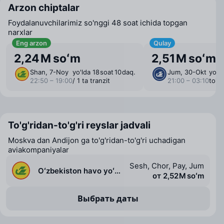
Arzon chiptalar
Foydalanuvchilarimiz so'nggi 48 soat ichida topgan
narxlar
Eng arzon
Qulay
2,24 M soʻm
2,51 M soʻm
Shan, 7-Noy
yo'lda 18 ⁠soat 10 ⁠daq.
Jum, 30-Okt
yo'ld
22:50 – 19:00
/ 1 ta tranzit
21:00 – 03:10
to'g'
To'g'ridan-to'g'ri reyslar jadvali
Moskva dan Andijon ga to'g'ridan-to'g'ri uchadigan
aviakompaniyalar
Sesh, Chor, Pay, Jum
Oʻzbekiston havo yoʻllari
от 2,52 M soʻm
Выбрать даты