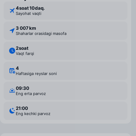
4 ⁠soat 10 ⁠daq.
Sayohat vaqti
3 007 km
Shaharlar orasidagi masofa
2 ⁠soat
Vaqt farqi
4
Haftasiga reyslar soni
09:30
Eng erta parvoz
21:00
Eng kechki parvoz