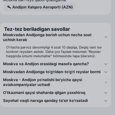
Andijon Xalqaro Aeroporti (AZN)
Tez-tez beriladigan savollar
Moskvadan Andijonga borish uchun necha soat
uchish kerak
O'rtacha parvoz davomiyligi 4 soat 10 daqiqa, Dəqiq vaxt isə
konkret reysdən asılıdır. Daha çox faydalı məlumatı "Reyslər
haqqında ümumi məlumatlar" bölməsində tapa bilərsiniz.
Moskva va Andijon orasidagi masofa qancha?
Moskvadan Andijonga to'g'ridan-to'g'ri reyslar bormi
Moskva - Andijon yo'nalishi bo'yicha qaysi
aviakompaniyalar uchadi
O'tkazmani qaysi shaharda qilgan yaxshiroq
Sayohat vaqti narxga qanday ta'sir ko'rsatadi