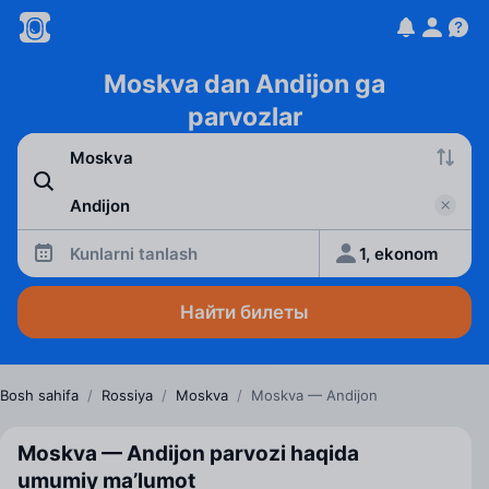
Moskva dan Andijon ga
parvozlar
Kunlarni tanlash
1, ekonom
Найти билеты
Bosh sahifa
/
Rossiya
/
Moskva
/
Moskva — Andijon
Moskva — Andijon parvozi haqida
umumiy ma’lumot