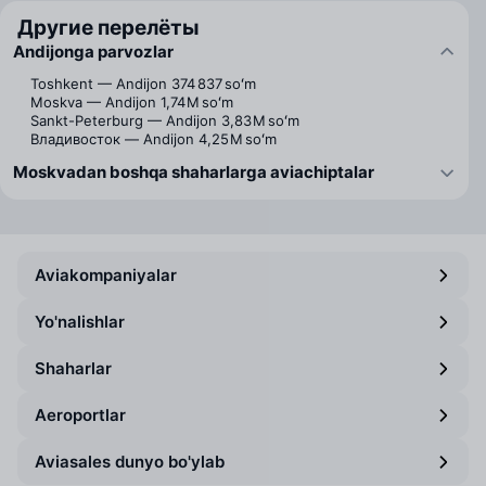
Другие перелёты
Andijonga parvozlar
Toshkent — Andijon
374 837 soʻm
Moskva — Andijon
1,74 M soʻm
Sankt-Peterburg — Andijon
3,83 M soʻm
Владивосток — Andijon
4,25 M soʻm
Moskvadan boshqa shaharlarga aviachiptalar
Aviakompaniyalar
Yo'nalishlar
Shaharlar
Aeroportlar
Aviasales dunyo bo'ylab