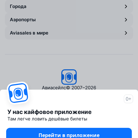
Города
Аэропорты
Aviasales в мире
Авиасейлс
© 2007–2026
0+
Об Авиасейлс
Пресс‑центр
У нас кайфовое приложение
Travelpayouts
Там легче ловить дешёвые билеты
Партнёрская программа
Медиа Yo'lovchi
Перейти в приложение
Трэвел‑медиа Aviasales.uz