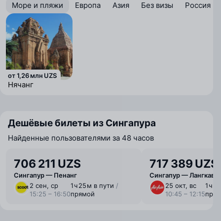
Море и пляжи
Европа
Азия
Без визы
Россия
от 1,26 млн UZS
Нячанг
Дешёвые билеты из Сингапура
Найденные пользователями за 48 часов
706 211 UZS
717 389 UZS
Сингапур — Пенанг
Сингапур — Лангкави
2 сен, ср
1 ⁠ч 25 ⁠м в пути
/
25 окт, вс
1 ⁠ч 
15:25 – 16:50
прямой
10:45 – 12:15
пря