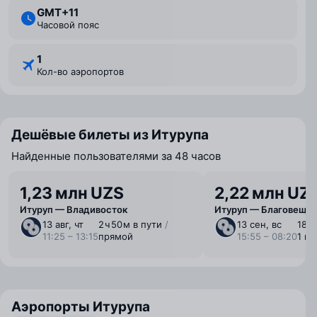
GMT+11
Часовой пояс
1
Кол-во аэропортов
Дешёвые билеты из Итурупа
Найденные пользователями за 48 часов
1,23 млн UZS
2,22 млн UZ
Итуруп — Владивосток
Итуруп — Благовеще
13 авг, чт
2 ⁠ч 50 ⁠м в пути
/
13 сен, вс
18 ⁠ч
11:25 – 13:15
прямой
15:55 – 08:20
1 п
Аэропорты Итурупа