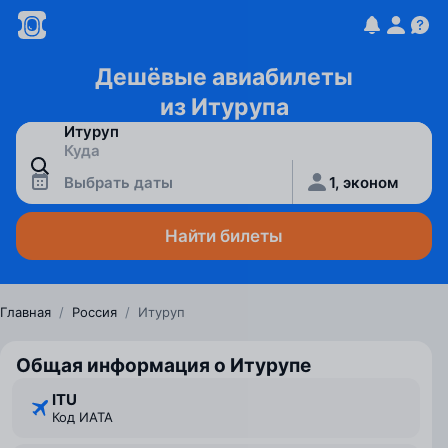
Дешёвые авиабилеты
из Итурупа
Выбрать даты
1, эконом
Найти билеты
Главная
/
Россия
/
Итуруп
Общая информация о Итурупе
ITU
Код ИАТА