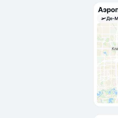
Аэро
Де-М