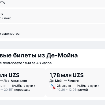
ИАТА
-6
вой пояс
во аэропортов
вые билеты из Де-Мойна
 пользователями за 48 часов
млн UZS
1,78 млн UZS
 — Лос-Анджелес
Де-Мойн — Чикаго
г, пн
6 ⁠ч 25 ⁠м в пути /
28 авг, пт
1 ⁠ч 39 ⁠м в пути
/
 – 20:15
1 пересадка
10:26 – 12:05
прямой