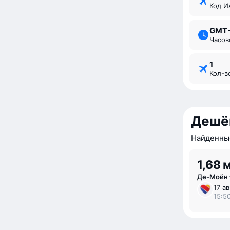
Код 
GMT
Часо
1
Кол-
Дешё
Найденные
1,68 
Де-Мойн
17 ав
15:50