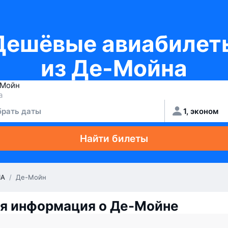
Дешёвые авиабилет
из Де-Мойна
рать даты
1, эконом
Найти билеты
А
/
Де-Мойн
я информация о Де-Мойне