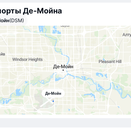
порты Де-Мойна
ойн
(DSM)
Де-Мойн