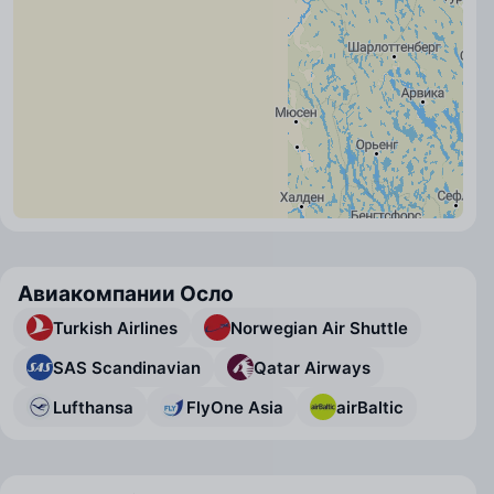
Авиакомпании Осло
Turkish Airlines
Norwegian Air Shuttle
SAS Scandinavian
Qatar Airways
Lufthansa
FlyOne Asia
airBaltic