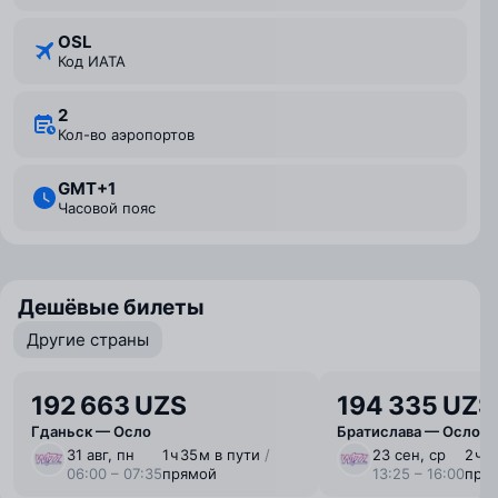
OSL
Код ИАТА
2
Кол-во аэропортов
GMT+1
Часовой пояс
Дешёвые билеты
Другие страны
192 663 UZS
194 335 UZS
Гданьск — Осло
Братислава — Осло
31 авг, пн
1 ⁠ч 35 ⁠м в пути
/
23 сен, ср
2 ⁠ч 
06:00 – 07:35
прямой
13:25 – 16:00
пря