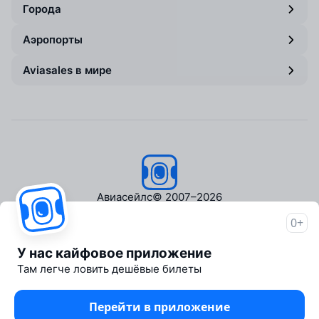
Города
Аэропорты
Aviasales в мире
Авиасейлс
© 2007–2026
0+
Об Авиасейлс
Пресс‑центр
У нас кайфовое приложение
Travelpayouts
Там легче ловить дешёвые билеты
Партнёрская программа
Медиа Yo'lovchi
Перейти в приложение
Трэвел‑медиа Aviasales.uz