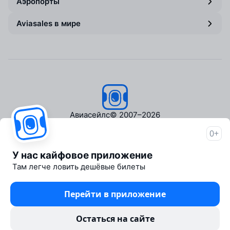
Аэропорты
Aviasales в мире
Авиасейлс
© 2007–2026
0+
Об Авиасейлс
Пресс‑центр
У нас кайфовое приложение
Travelpayouts
Там легче ловить дешёвые билеты
Партнёрская программа
Медиа Yo'lovchi
Перейти в приложение
Трэвел‑медиа Aviasales.uz
Юридические документы
Остаться на сайте