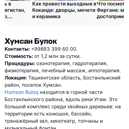
еть в
Как провести выходные в
Что посмотр
 Регистан,
Коканде: дворцы, мечети
Фергане: муз
зар,
и керамика
достопримеч
брика Meros
и места побл
Хумсан Булок
Контакты:
+99893 399 60 00.
Стоимость:
от 1,2 млн за сутки.
Процедуры:
озонотерапия, гидротерапия,
физиотерапия, лечебный массаж, иппотерапия.
Локация:
Ташкентская область, Бостанлыкский
район, поселок Хумсан.
Humson Buloq
находится в горной части
Бостанлыкского района, вдоль реки Угам. Это
большой комплекс среди хвойных деревьев: на
территории есть конюшня, бассейн,
тренажёрный зал, кинотеатр, топчаны и
музыкальный фонтан.