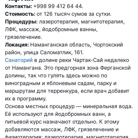
Контакты:
+998 99 412 64 44.
Стоимость:
от 126 тысяч сумов за сутки.
Процедуры:
лазеротерапия, магнитотерапия,
ЛФК, массаж, йодобромные ванны,
грязелечение.
Локация:
Наманганская область, Чортокский
район, улица Саломатлик, 161.
Санаторий
в долине реки Чартак-Сай недалеко
от Намангана. Это предгорная зона Ферганской
долины, так что гулять здесь можно по
виноградным и яблоневым садам, парку и
маршрутам для терренкура, если врач добавит
их в программу.
Основа местных процедур — минеральная вода.
Её используют для йодобромных ванн, а
питьевой курс назначают отдельно. К этому
добавляются массаж, ЛФК, грязелечение и
физиотерапия: лазеротерапия, магнитотерапия,