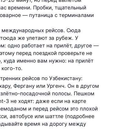
 15–20 минут, но перед вылетом
пас времени. Пробки, тщательный
коварное — путаница с терминалами
я международных рейсов. Сюда
отсюда же улетают за рубеж. У
м: одно работает на прилёт, другое —
оэтому перед поездкой проверьте не
о, куда именно вам нужно: на прилёт
 кого-то.
тренних рейсов по Узбекистану:
ару, Фергану или Ургенч. Он в другом
взлётно-посадочной полосы. Пешком
t-3 не ходят: даже если на карте
 чемоданом и перед рейсом это плохой
кси, автобусе или шаттле (подробнее
адывайте время на дорогу между