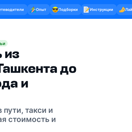
утеводители
Опыт
Подборки
Инструкции
Ла
тьи
 из
Ташкента до
ода и
 пути, такси и
ая стоимость и