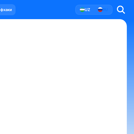
йфхаки
UZ
RU