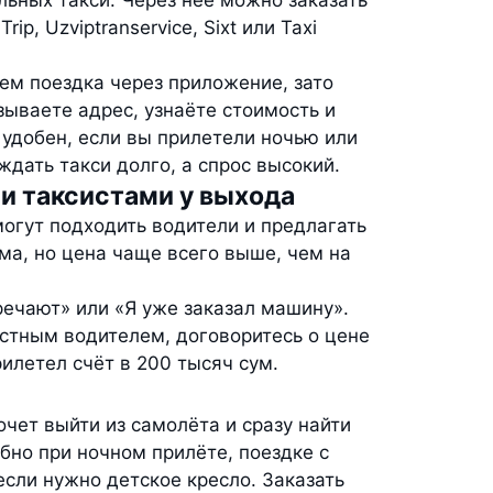
ьных такси. Через неё можно заказать
Trip, Uzviptranservice, Sixt или Taxi
ем поездка через приложение, зато
зываете адрес, узнаёте стоимость и
 удобен, если вы прилетели ночью или
ждать такси долго, а спрос высокий.
и таксистами у выхода
могут подходить водители и предлагать
ема, но цена чаще всего выше, чем на
речают» или «Я уже заказал машину».
астным водителем, договоритесь о цене
рилетел счёт в 200 тысяч сум.
очет выйти из самолёта и сразу найти
обно при ночном прилёте, поездке с
сли нужно детское кресло. Заказать