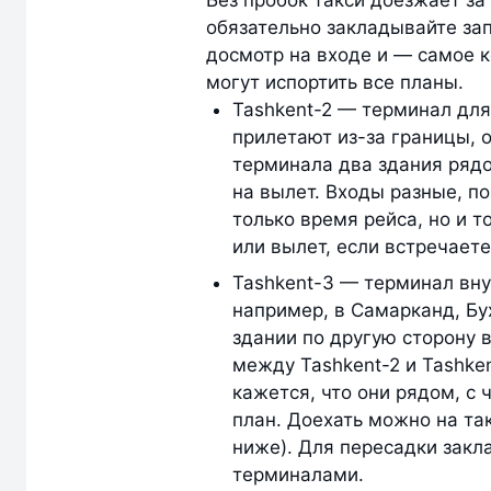
Без пробок такси доезжает за
обязательно закладывайте за
досмотр на входе и — самое 
могут испортить все планы.
Tashkent-2 — терминал дл
прилетают из-за границы, 
терминала два здания рядо
на вылет. Входы разные, п
только время рейса, но и т
или вылет, если встречаете
Tashkent-3 — терминал вну
например, в Самарканд, Бух
здании по другую сторону 
между Tashkent-2 и Tashken
кажется, что они рядом, с
план. Доехать можно на та
ниже). Для пересадки закл
терминалами.