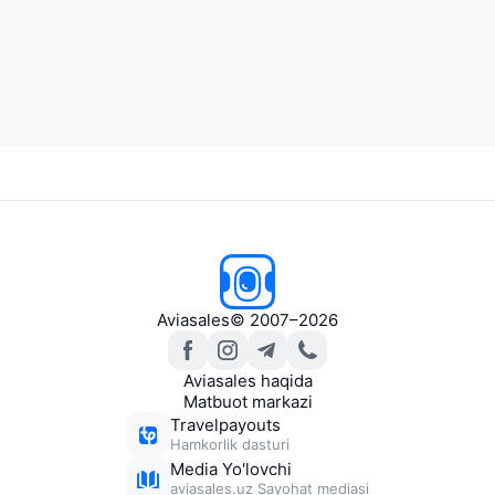
Aviasales
© 2007–2026
Aviasales haqida
Matbuot markazi
Travelpayouts
Hamkorlik dasturi
Media Yo'lovchi
aviasales.uz Sayohat mediasi