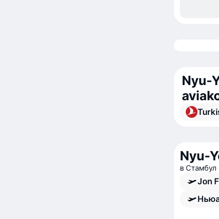
Nyu-Y
aviak
Turki
Nyu-Yo
в Стамбул 
Jon F
Ньюа