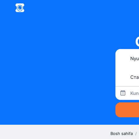
Kun
Bosh sahifa
/