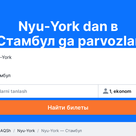
Nyu-York dan в
Стамбул ga parvozla
larni tanlash
1, ekonom
Найти билеты
AQSh
/
Nyu-York
/
Nyu-York — Стамбул