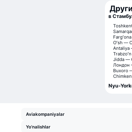
Друг
в Стамбу
Toshken
Samarqa
Fargʻon
Oʻsh — 
Antaliya
Trabzoʻ
Jidda —
Лондон 
Buxoro 
Chimken
Nyu-York
Aviakompaniyalar
Yo'nalishlar