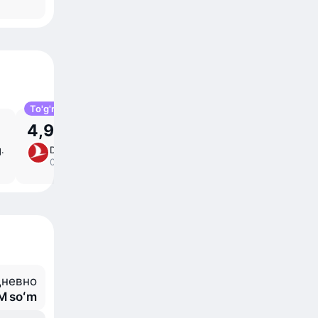
To'g'ri
4,98 M soʻm
q.
Dush, 7-Sen
yo'lda 9 ⁠soat 40 ⁠daq.
/
00:25 – 17:05
to'g'ridan-to'g'ri
невно
 M soʻm