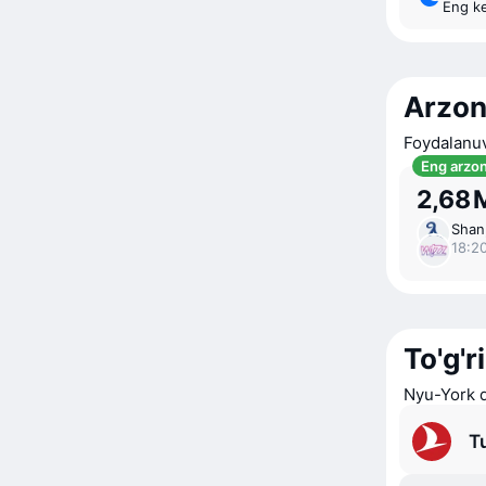
Eng k
Arzon
Foydalanuv
Eng arzo
2,68 
Shan
18:20
To'g'r
Nyu-York d
Tu