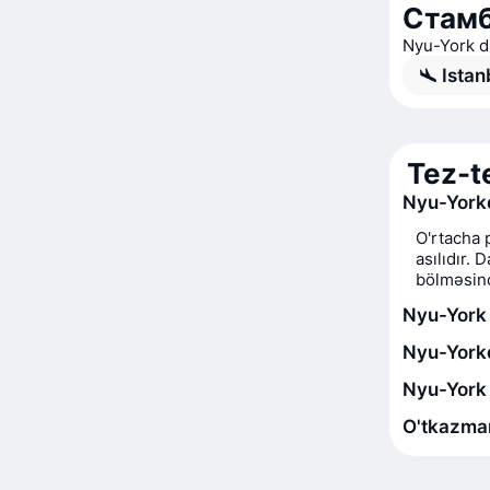
Стамб
Nyu-York da
Istan
Tez-t
Nyu-Yorkd
O'rtacha 
asılıdır.
bölməsind
Nyu-York
Nyu-Yorkd
Nyu-York 
O'tkazman