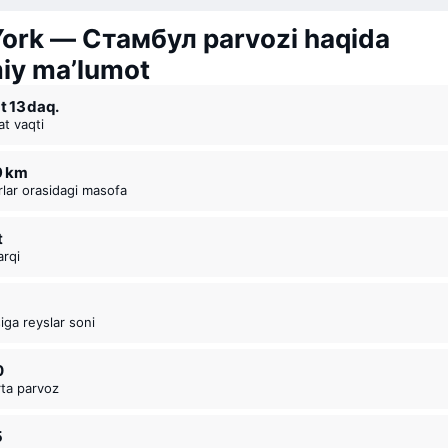
ork — Стамбул parvozi haqida
y ma’lumot
at 13 ⁠daq.
at vaqti
9 km
rlar orasidagi masofa
t
arqi
siga reyslar soni
0
rta parvoz
5