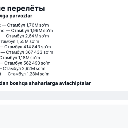
ие перелёты
лga parvozlar
t — Стамбул
1,76 M soʻm
nd — Стамбул
1,96 M soʻm
a — Стамбул
2,64 M soʻm
Стамбул
1,55 M soʻm
 — Стамбул
414 843 soʻm
n — Стамбул
367 433 soʻm
 Стамбул
1,18 M soʻm
— Стамбул
562 490 soʻm
— Стамбул
2,92 M soʻm
t — Стамбул
1,28 M soʻm
dan boshqa shaharlarga aviachiptalar