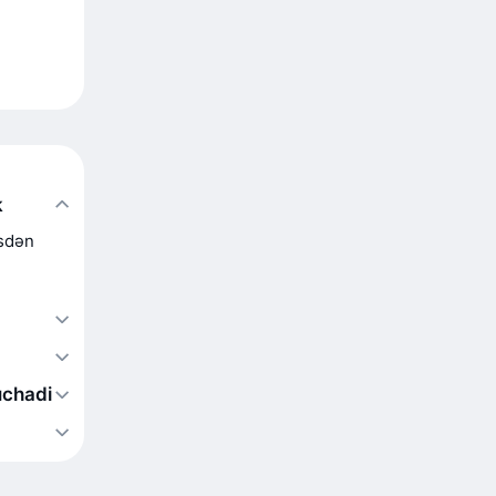
k
ysdən
uchadi