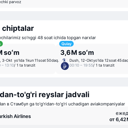
echki parvoz
 chiptalar
chilarimiz so'nggi 48 soat ichida topgan narxlar
n
Qulay
M soʻm
3,6 M soʻm
, 3-Okt
yo'lda 1 ⁠kun 11 ⁠soat 50 ⁠daq.
Dush, 12-Okt
yo'lda 12 ⁠soat 45 ⁠da
 – 13:10
/ 1 ta tranzit
00:10 – 19:55
/ 1 ta tranzit
idan-to'g'ri reyslar jadvali
an в Стамбул ga to'g'ridan-to'g'ri uchadigan aviakompaniyalar
ежед
rkish Airlines
от 6,42