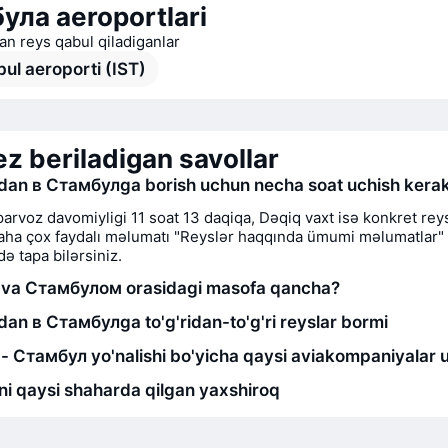
ула aeroportlari
n reys qabul qiladiganlar
bul aeroporti (IST)
ez beriladigan savollar
an в Стамбулga borish uchun necha soat uchish kera
parvoz davomiyligi 11 soat 13 daqiqa, Dəqiq vaxt isə konkret re
 Daha çox faydalı məlumatı "Reyslər haqqında ümumi məlumatlar"
ə tapa bilərsiniz.
 va Стамбулом orasidagi masofa qancha?
an в Стамбулga to'g'ridan-to'g'ri reyslar bormi
- Стамбул yo'nalishi bo'yicha qaysi aviakompaniyalar 
i qaysi shaharda qilgan yaxshiroq