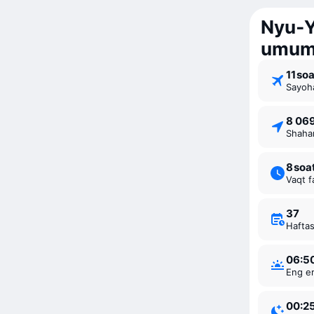
Nyu‑Y
umumi
11 ⁠so
Sayoh
8 06
Shaha
8 ⁠soa
Vaqt f
37
Hafta
06:5
Eng e
00:2