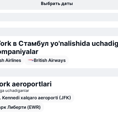
Выбрать даты
ork в Стамбул yo'nalishida uchadi
ompaniyalar
sh Airlines
British Airways
rk aeroportlari
ga uchadiganlar
. Kennedi xalqaro aeroporti (JFK)
рк Либерти (EWR)