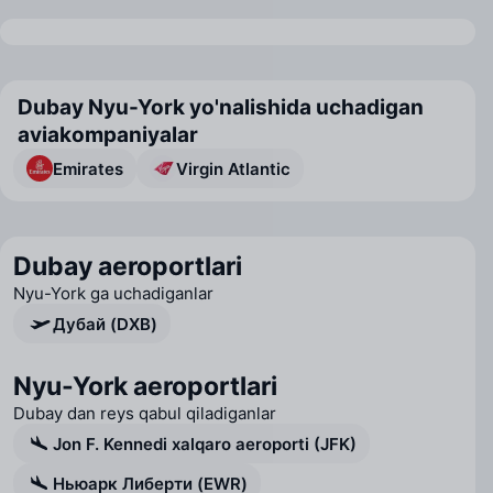
Dubay Nyu-York yo'nalishida uchadigan
aviakompaniyalar
Emirates
Virgin Atlantic
Dubay aeroportlari
Nyu-York ga uchadiganlar
Дубай (DXB)
Nyu-York aeroportlari
Dubay dan reys qabul qiladiganlar
Jon F. Kennedi xalqaro aeroporti (JFK)
Ньюарк Либерти (EWR)