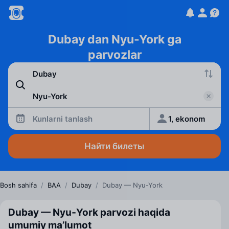
Dubay dan Nyu-York ga
parvozlar
Kunlarni tanlash
1, ekonom
Найти билеты
Bosh sahifa
/
BAA
/
Dubay
/
Dubay — Nyu-York
Dubay — Nyu‑York parvozi haqida
umumiy ma’lumot