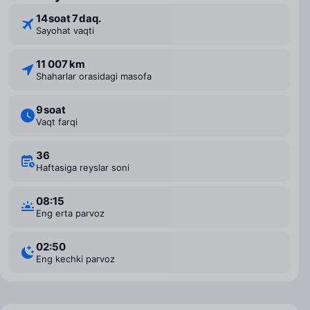
14 ⁠soat 7 ⁠daq.
Sayohat vaqti
11 007 km
Shaharlar orasidagi masofa
9 ⁠soat
Vaqt farqi
36
Haftasiga reyslar soni
08:15
Eng erta parvoz
02:50
Eng kechki parvoz