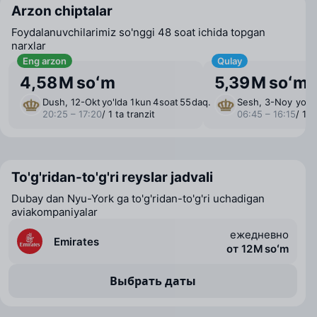
Arzon chiptalar
Foydalanuvchilarimiz so'nggi 48 soat ichida topgan
narxlar
Eng arzon
Qulay
4,58 M soʻm
5,39 M soʻm
Dush, 12-Okt
yo'lda 1 ⁠kun 4 ⁠soat 55 ⁠daq.
Sesh, 3-Noy
yo'ld
20:25 – 17:20
/ 1 ta tranzit
06:45 – 16:15
/ 1 t
To'g'ridan-to'g'ri reyslar jadvali
Dubay dan Nyu-York ga to'g'ridan-to'g'ri uchadigan
aviakompaniyalar
ежедневно
Emirates
от 12 M soʻm
Выбрать даты