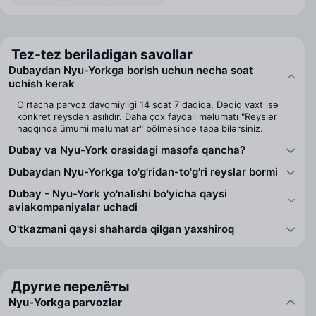
Tez-tez beriladigan savollar
Dubaydan Nyu-Yorkga borish uchun necha soat
uchish kerak
O'rtacha parvoz davomiyligi 14 soat 7 daqiqa, Dəqiq vaxt isə
konkret reysdən asılıdır. Daha çox faydalı məlumatı "Reyslər
haqqında ümumi məlumatlar" bölməsində tapa bilərsiniz.
Dubay va Nyu-York orasidagi masofa qancha?
Dubaydan Nyu-Yorkga to'g'ridan-to'g'ri reyslar bormi
Dubay - Nyu-York yo'nalishi bo'yicha qaysi
aviakompaniyalar uchadi
O'tkazmani qaysi shaharda qilgan yaxshiroq
Другие перелёты
Nyu-Yorkga parvozlar