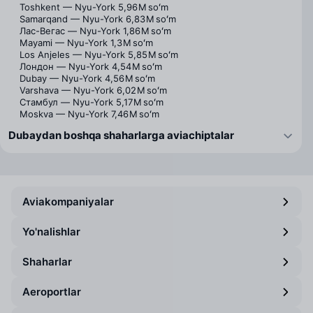
Toshkent — Nyu-York
5,96 M soʻm
Samarqand — Nyu-York
6,83 M soʻm
Лас-Вегас — Nyu-York
1,86 M soʻm
Mayami — Nyu-York
1,3 M soʻm
Los Anjeles — Nyu-York
5,85 M soʻm
Лондон — Nyu-York
4,54 M soʻm
Dubay — Nyu-York
4,56 M soʻm
Varshava — Nyu-York
6,02 M soʻm
Стамбул — Nyu-York
5,17 M soʻm
Moskva — Nyu-York
7,46 M soʻm
Dubaydan boshqa shaharlarga aviachiptalar
Aviakompaniyalar
Yo'nalishlar
Shaharlar
Aeroportlar