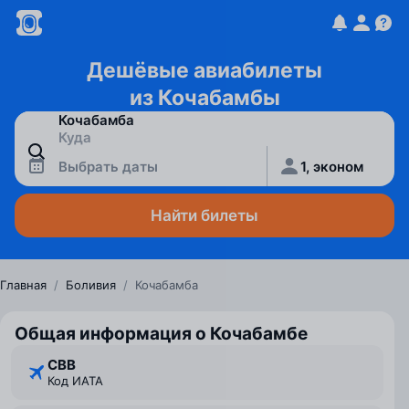
Дешёвые авиабилеты
из Кочабамбы
Выбрать даты
1, эконом
Найти билеты
Главная
/
Боливия
/
Кочабамба
Общая информация о Кочабамбе
CBB
Код ИАТА