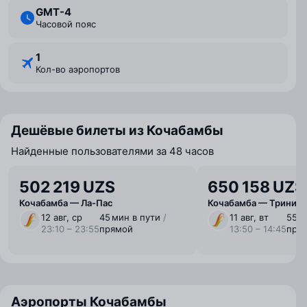
GMT-4
Часовой пояс
1
Кол-во аэропортов
Дешёвые билеты из Кочабамбы
Найденные пользователями за 48 часов
502 219 UZS
650 158 UZS
Кочабамба — Ла-Пас
Кочабамба — Тринид
12 авг, ср
45 мин в пути
/
11 авг, вт
55 м
23:10 – 23:55
прямой
13:50 – 14:45
пря
Аэропорты Кочабамбы