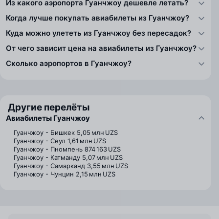
Из какого аэропорта Гуанчжоу дешевле летать?
Когда лучше покупать авиабилеты из Гуанчжоу?
Куда можно улететь из Гуанчжоу без пересадок?
От чего зависит цена на авиабилеты из Гуанчжоу?
Сколько аэропортов в Гуанчжоу?
Другие перелёты
Авиабилеты Гуанчжоу
Гуанчжоу - Бишкек
5,05 млн UZS
Гуанчжоу - Сеул
1,61 млн UZS
Гуанчжоу - Пномпень
874 163 UZS
Гуанчжоу - Катманду
5,07 млн UZS
Гуанчжоу - Самарканд
3,55 млн UZS
Гуанчжоу - Чунцин
2,15 млн UZS