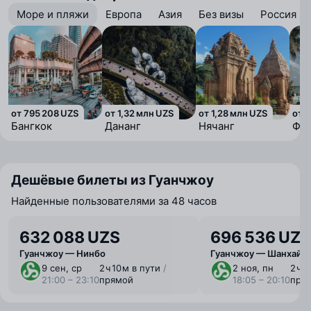
Море и пляжи
Европа
Азия
Без визы
Россия
от 795 208 UZS
от 1,32 млн UZS
от 1,28 млн UZS
от 1
Бангкок
Дананг
Нячанг
Фук
Дешёвые билеты из Гуанчжоу
Найденные пользователями за 48 часов
632 088 UZS
696 536 UZS
Гуанчжоу — Нинбо
Гуанчжоу — Шанхай
9 сен, ср
2 ⁠ч 10 ⁠м в пути
/
2 ноя, пн
2 ⁠ч 
21:00 – 23:10
прямой
18:05 – 20:10
пря