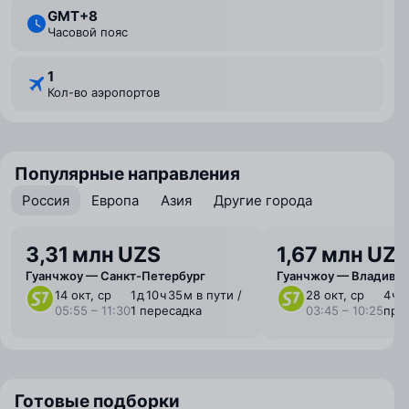
GMT+8
Часовой пояс
1
Кол-во аэропортов
Популярные направления
Россия
Европа
Азия
Другие города
3,31 млн UZS
1,67 млн UZ
Гуанчжоу — Санкт-Петербург
Гуанчжоу — Владиво
14 окт, ср
1 ⁠д 10 ⁠ч 35 ⁠м в пути /
28 окт, ср
4 ⁠ч 
05:55 – 11:30
1 пересадка
03:45 – 10:25
пря
Готовые подборки