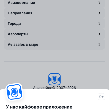
Авиакомпании
Направления
Города
Аэропорты
Aviasales в мире
Авиасейлс
© 2007–2026
0+
Об Авиасейлс
Пресс‑центр
У нас кайфовое приложение