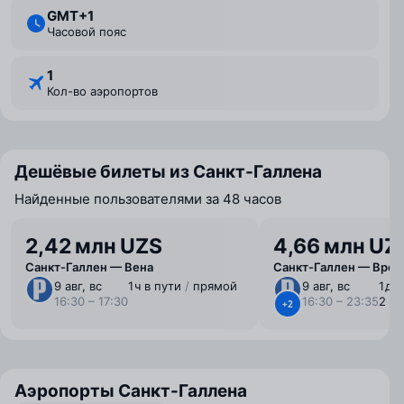
GMT+1
Часовой пояс
1
Кол-во аэропортов
Дешёвые билеты из Санкт-Галлена
Найденные пользователями за 48 часов
2,42 млн UZS
4,66 млн UZ
Санкт-Галлен — Вена
Санкт-Галлен — Вроц
9 авг, вс
1 ⁠ч в пути
/
прямой
9 авг, вс
1 ⁠д 7
16:30 – 17:30
16:30 – 23:35
2 п
+2
Аэропорты Санкт-Галлена