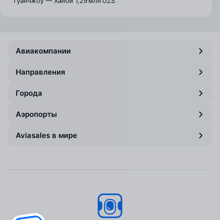
Гуанчжоу — Ханой
1,29 млн UZS
Авиакомпании
Направления
Города
Аэропорты
Aviasales в мире