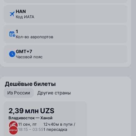
HAN
Код ИАТА
1
Кол-во аэропортов
GMT+7
Часовой пояс
Дешёвые билеты
Из России
Другие страны
2,39 млн UZS
Владивосток — Ханой
11 сен, пт
12 ⁠ч 40 ⁠м в пути /
18:15 – 03:55
1 пересадка