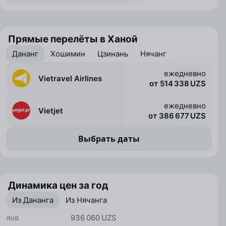
Прямые перелёты в Ханой
Дананг
Хошимин
Цзинань
Нячанг
ежедневно
Vietravel Airlines
от 514 338 UZS
ежедневно
Vietjet
от 386 677 UZS
Выбрать даты
Динамика цен за год
Из Дананга
Из Нячанга
янв
936 060 UZS