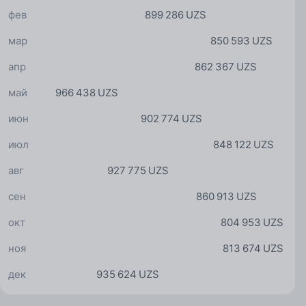
фев
899 286 UZS
мар
850 593 UZS
апр
862 367 UZS
май
966 438 UZS
июн
902 774 UZS
июл
848 122 UZS
авг
927 775 UZS
сен
860 913 UZS
окт
804 953 UZS
ноя
813 674 UZS
дек
935 624 UZS