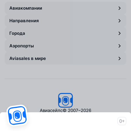
Авиакомпании
Направления
Города
Аэропорты
Aviasales в мире
Авиасейлс
© 2007–2026
0+
Об Авиасейлс