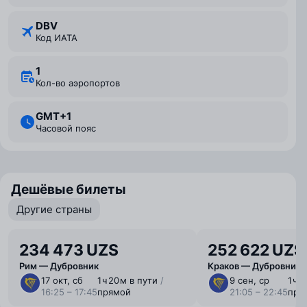
DBV
Код ИАТА
1
Кол-во аэропортов
GMT+1
Часовой пояс
Дешёвые билеты
Другие страны
234 473 UZS
252 622 UZS
Рим — Дубровник
Краков — Дубровник
17 окт, сб
1 ⁠ч 20 ⁠м в пути
/
9 сен, ср
1 ⁠ч 
16:25 – 17:45
прямой
21:05 – 22:45
пря