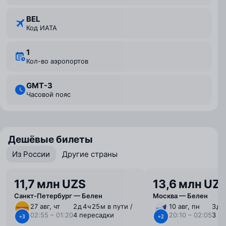
BEL
Код ИАТА
1
Кол-во аэропортов
GMT-3
Часовой пояс
Дешёвые билеты
Из России
Другие страны
11,7 млн UZS
13,6 млн UZ
Санкт-Петербург — Белен
Москва — Белен
27 авг, чт
2 ⁠д 4 ⁠ч 25 ⁠м в пути /
10 авг, пн
3 ⁠д 
02:55 – 01:20
4 пересадки
20:10 – 02:05
3 п
+3
+2