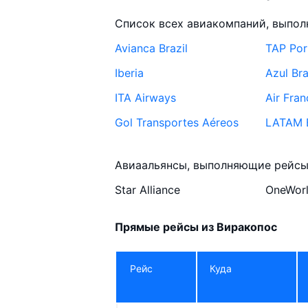
Список всех авиакомпаний, выпол
Avianca Brazil
TAP Por
Iberia
Azul Bra
ITA Airways
Air Fran
Gol Transportes Aéreos
LATAM B
Condor
Авиаальянсы, выполняющие рейсы
Star Alliance
OneWor
Прямые рейсы из Виракопос
Рейс
Куда