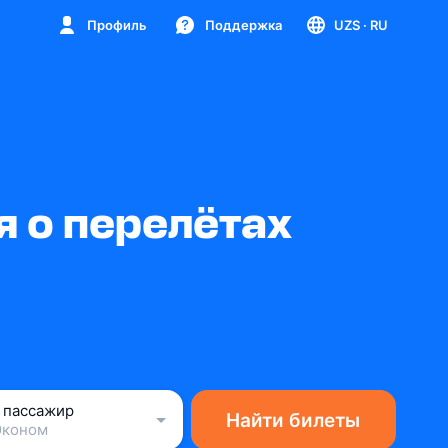
Профиль
Поддержка
UZS
· RU
 о перелётах
1 пассажир
Найти билеты
Эконом