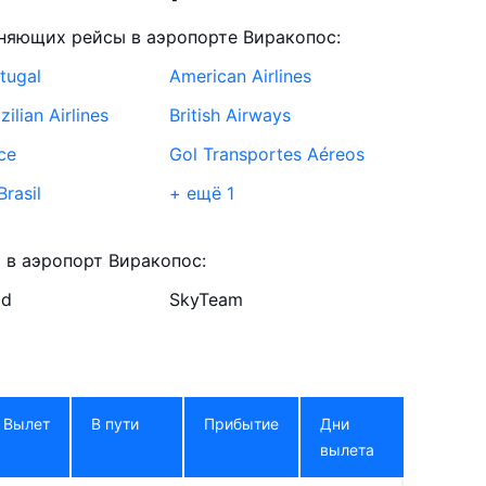
няющих рейсы в аэропорте Виракопос:
tugal
American Airlines
zilian Airlines
British Airways
ce
Gol Transportes Aéreos
rasil
+ ещё 1
 в аэропорт Виракопос:
ld
SkyTeam
Вылет
В пути
Прибытие
Дни
вылета