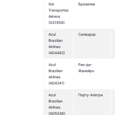
Gol
Бразилиа
Transportes
Aéreos
(G31958)
Azul
Салвадор
Brazilian
Airlines
(AD4462)
Azul
Рио-де-
Brazilian
Жанейро
Airlines
(AD4241)
Azul
Порту-Алегри
Brazilian
Airlines
(AD5046)