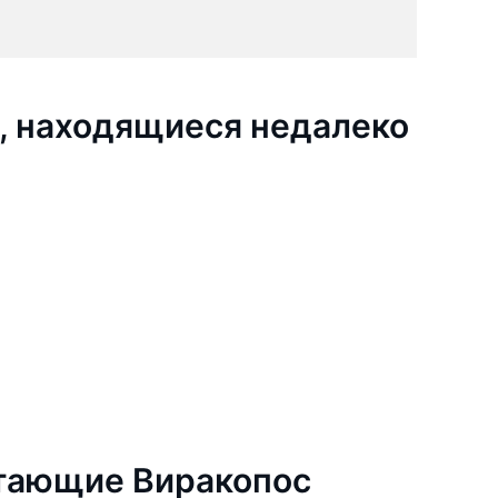
, находящиеся недалеко
тающие Виракопос