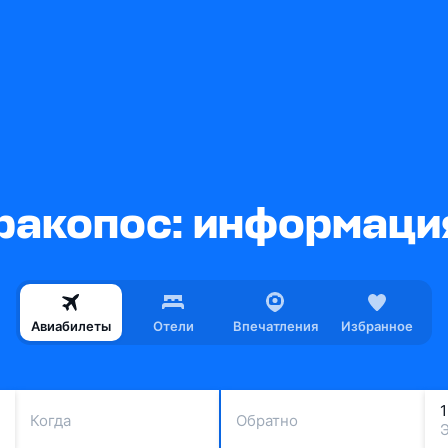
ракопос: информация
Авиабилеты
Отели
Впечатления
Избранное
Когда
Обратно