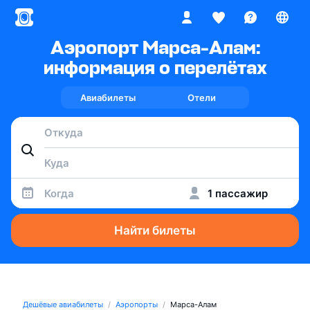
Аэропорт Марса-Алам:
информация о перелётах
Авиабилеты
Отели
Когда
1 пассажир
Найти билеты
Дешёвые авиабилеты
Аэропорты
Марса-Алам