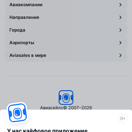
Авиакомпании
Направления
Города
Аэропорты
Aviasales в мире
Авиасейлс
© 2007–2026
0+
Об Авиасейлс
Пресс‑центр
У нас кайфовое приложение