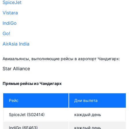
SpiceJet
Vistara
IndiGo
Go!
AirAsia India
Авиаальянсы, выполняющие рейсы в аэропорт Чандигарх:
Star Alliance
Прямые рейсы из Чандигарх
Рейс
Дни вылета
SpiceJet
(SG2414)
каждый день
IndiGo
(6E463)
каждый день