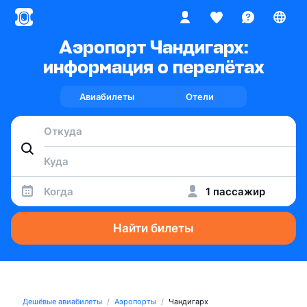
Аэропорт Чандигарх:
информация о перелётах
Авиабилеты
Отели
Когда
1 пассажир
Найти билеты
Дешёвые авиабилеты
Аэропорты
Чандигарх