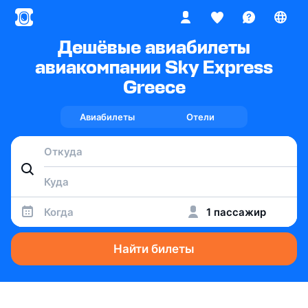
Дешёвые авиабилеты
авиакомпании Sky Express
Greece
Авиабилеты
Отели
Когда
1 пассажир
Найти билеты