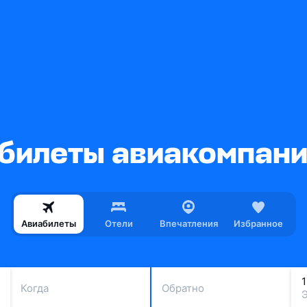
илеты авиакомпании
Авиабилеты
Отели
Впечатления
Избранное
Когда
Обратно