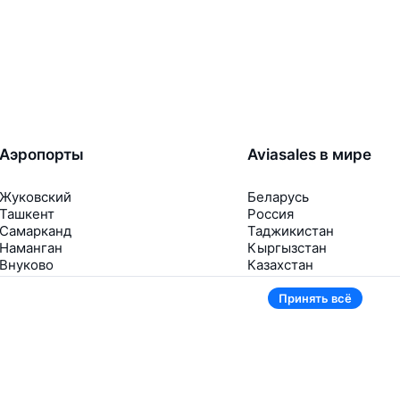
Аэропорты
Aviasales в мире
Жуковский
Беларусь
Ташкент
Россия
Самарканд
Таджикистан
Наманган
Кыргызстан
Внуково
Казахстан
Ещё 5 аэропортов
Ещё 2 страны
Принять всё