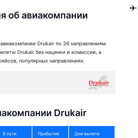
я об авиакомпании
авиакомпании Drukair по 26 направлениям.
леты Drukair без наценки и комиссии, а
ейсов, популярных направлениях.
акомпании Drukair
В пути
Прибытие
Дни вылета