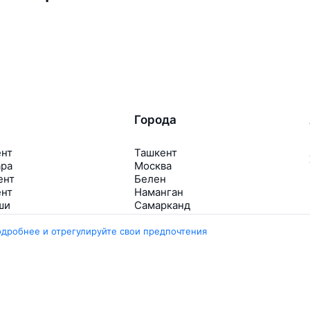
Города
ент
Ташкент
ара
Москва
ент
Белен
ент
Наманган
ши
Самарканд
арканд
Ещё 5 городов
одробнее и отрегулируйте свои предпочтения