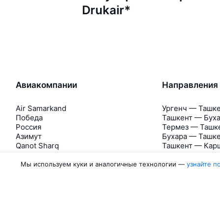
Drukair*
Авиакомпании
Направления
Air Samarkand
Ургенч — Ташк
Победа
Ташкент — Бух
Россия
Термез — Ташк
Азимут
Бухара — Ташк
Qanot Sharq
Ташкент — Кар
Ещё 2 авиакомпании
Ташкент — Сам
Мы используем куки и аналогичные технологии —
узнайте п