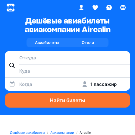
Дешёвые авиабилеты
авиакомпании Aircalin
Авиабилеты
Отели
Когда
1 пассажир
Найти билеты
Дешёвые авиабилеты
Авиакомпании
Aircalin