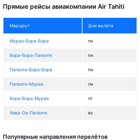
Прямые рейсы авиакомпании Air Tahiti
Маршрут
Дни вылета
Муреа-Бора-Бора
пн
Бора-Бора-Папеэте
пн
Папеэте-Бора-Бора
пн
Папеэте-Муреа
пн
Бора-Бора-Муреа
пт
Хива-Оа-Папеэте
вс
Популярные направления перелётов