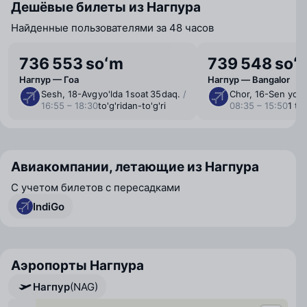
Дешёвые билеты из Нагпура
Найденные пользователями за 48 часов
736 553 soʻm
739 548 soʻ
Нагпур — Гоа
Нагпур — Bangalor
Sesh, 18-Avg
yo'lda 1 ⁠soat 35 ⁠daq.
/
Chor, 16-Sen
yo'ld
16:55 – 18:30
to'g'ridan-to'g'ri
08:35 – 15:50
1 ta 
Авиакомпании, летающие из Нагпура
С учетом билетов с пересадками
IndiGo
Аэропорты Нагпура
Нагпур
(NAG)