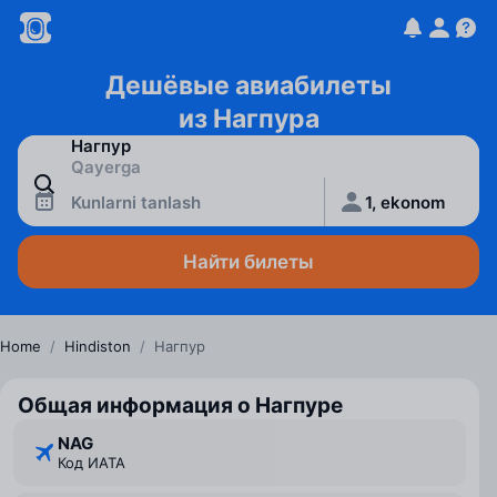
Дешёвые авиабилеты
из Нагпура
Kunlarni tanlash
1, ekonom
Найти билеты
Home
/
Hindiston
/
Нагпур
Общая информация о Нагпуре
NAG
Код ИАТА