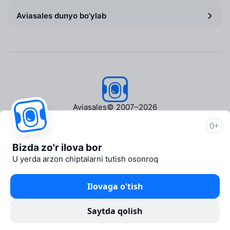
Aviasales dunyo bo'ylab
Aviasales
© 2007–2026
0+
Aviasales haqida
Matbuot markazi
Bizda zo'r ilova bor
Travelpayouts
U yerda arzon chiptalarni tutish osonroq
Hamkorlik dasturi
Media Yo'lovchi
Ilovaga o'tish
aviasales.uz Sayohat mediasi
Huquqiy hujjatlar
Saytda qolish