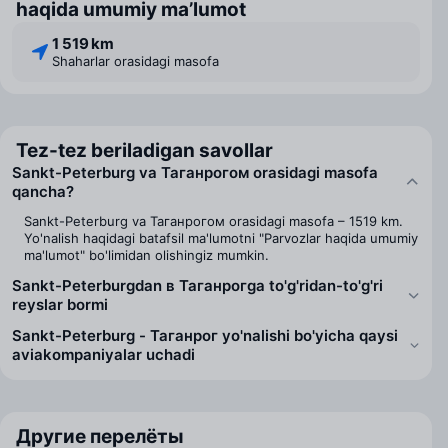
haqida umumiy ma’lumot
1 519 km
Shaharlar orasidagi masofa
Tez-tez beriladigan savollar
Sankt-Peterburg va Таганрогом orasidagi masofa
qancha?
Sankt-Peterburg va Таганрогом orasidagi masofa – 1519 km.
Yo'nalish haqidagi batafsil ma'lumotni "Parvozlar haqida umumiy
ma'lumot" bo'limidan olishingiz mumkin.
Sankt-Peterburgdan в Таганрогga to'g'ridan-to'g'ri
reyslar bormi
Sankt-Peterburg - Таганрог yo'nalishi bo'yicha qaysi
aviakompaniyalar uchadi
Другие перелёты