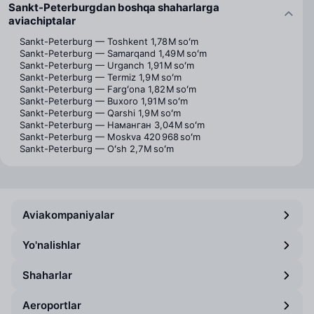
Sankt-Peterburgdan boshqa shaharlarga
aviachiptalar
Sankt-Peterburg — Toshkent
1,78 M soʻm
Sankt-Peterburg — Samarqand
1,49 M soʻm
Sankt-Peterburg — Urganch
1,91 M soʻm
Sankt-Peterburg — Termiz
1,9 M soʻm
Sankt-Peterburg — Fargʻona
1,82 M soʻm
Sankt-Peterburg — Buxoro
1,91 M soʻm
Sankt-Peterburg — Qarshi
1,9 M soʻm
Sankt-Peterburg — Наманган
3,04 M soʻm
Sankt-Peterburg — Moskva
420 968 soʻm
Sankt-Peterburg — Oʻsh
2,7 M soʻm
Aviakompaniyalar
Yo'nalishlar
Shaharlar
Aeroportlar