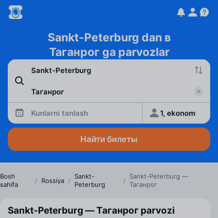
Sankt-Peterburg dan в
Таганрог ga parvozlar
Kunlarni tanlash
1, ekonom
Найти билеты
Bosh
Sankt-
Sankt-Peterburg —
/
Rossiya
/
/
sahifa
Peterburg
Таганрог
Sankt‑Peterburg — Таганрог parvozi