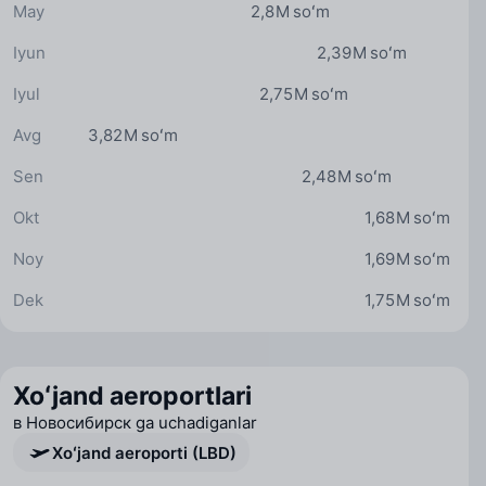
May
2,8 M soʻm
Iyun
2,39 M soʻm
Iyul
2,75 M soʻm
Avg
3,82 M soʻm
Sen
2,48 M soʻm
Okt
1,68 M soʻm
Noy
1,69 M soʻm
Dek
1,75 M soʻm
Xoʻjand aeroportlari
в Новосибирск ga uchadiganlar
Xoʻjand aeroporti (LBD)