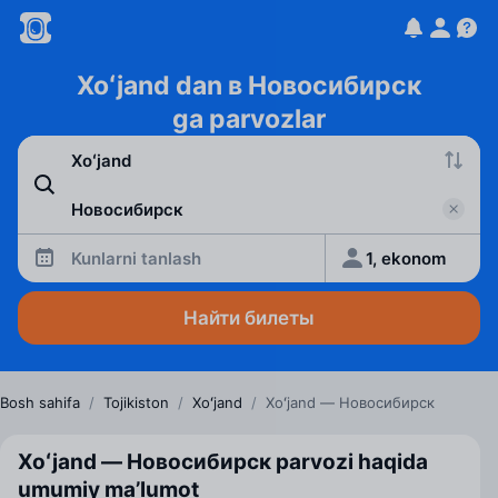
Xoʻjand dan в Новосибирск
ga parvozlar
Kunlarni tanlash
1, ekonom
Найти билеты
Bosh sahifa
/
Tojikiston
/
Xoʻjand
/
Xoʻjand — Новосибирск
Xoʻjand — Новосибирск parvozi haqida
umumiy ma’lumot