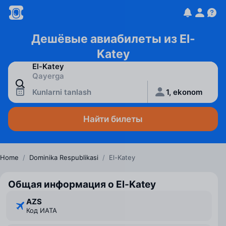
Дешёвые авиабилеты из El-
Katey
Kunlarni tanlash
1, ekonom
Найти билеты
Home
/
Dominika Respublikasi
/
El-Katey
Общая информация о El-Katey
AZS
Код ИАТА