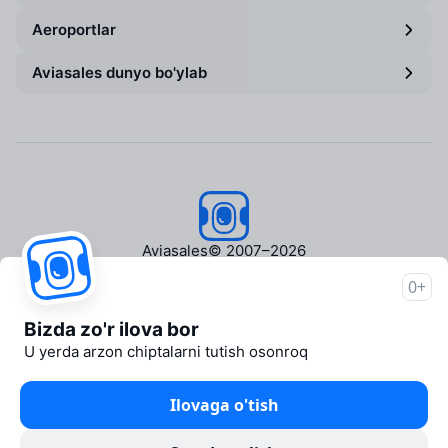
Aeroportlar
Aviasales dunyo bo'ylab
Aviasales
© 2007–2026
0+
Aviasales haqida
Matbuot markazi
Bizda zo'r ilova bor
Travelpayouts
U yerda arzon chiptalarni tutish osonroq
Hamkorlik dasturi
Media Yo'lovchi
Ilovaga o'tish
aviasales.uz Sayohat mediasi
Huquqiy hujjatlar