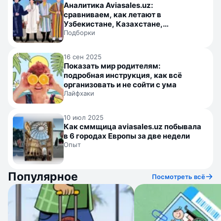
Аналитика Aviasales.uz:
сравниваем, как летают в
Узбекистане, Казахстане,
Кыргызстане и Таджикистане
Подборки
16 сен 2025
Показать мир родителям:
подробная инструкция, как всё
организовать и не сойти с ума
Лайфхаки
10 июл 2025
Как сммщица aviasales.uz побывала
в 6 городах Европы за две недели
Опыт
Популярное
Посмотреть всё