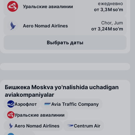
ежедневно
Уральские авиалинии
от 3,3 M soʻm
Chor, Jum
Aero Nomad Airlines
от 3,24 M soʻm
Выбрать даты
Бишкека Moskva yo'nalishida uchadigan
aviakompaniyalar
Аэрофлот
Avia Traffic Company
Уральские авиалинии
Aero Nomad Airlines
Centrum Air