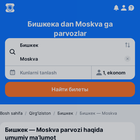
Бишкека dan Moskva ga
parvozlar
Kunlarni tanlash
1, ekonom
Найти билеты
Bosh sahifa
/
Qirgʻiziston
/
Бишкек
/
Бишкек — Moskva
Бишкек — Moskva parvozi haqida
umumiy ma’lumot