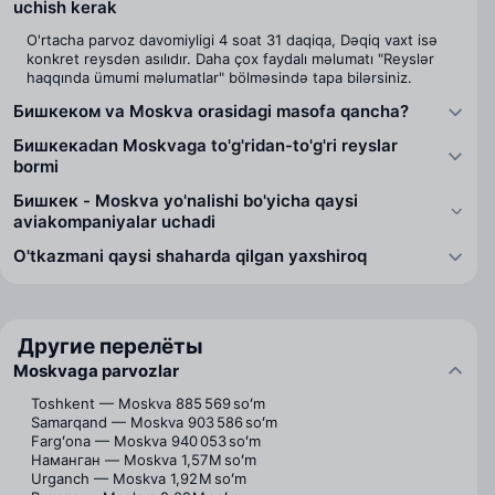
uchish kerak
O'rtacha parvoz davomiyligi 4 soat 31 daqiqa, Dəqiq vaxt isə
konkret reysdən asılıdır. Daha çox faydalı məlumatı "Reyslər
haqqında ümumi məlumatlar" bölməsində tapa bilərsiniz.
Бишкеком va Moskva orasidagi masofa qancha?
Бишкекаdan Moskvaga to'g'ridan-to'g'ri reyslar
bormi
Бишкек - Moskva yo'nalishi bo'yicha qaysi
aviakompaniyalar uchadi
O'tkazmani qaysi shaharda qilgan yaxshiroq
Другие перелёты
Moskvaga parvozlar
Toshkent — Moskva
885 569 soʻm
Samarqand — Moskva
903 586 soʻm
Fargʻona — Moskva
940 053 soʻm
Наманган — Moskva
1,57 M soʻm
Urganch — Moskva
1,92 M soʻm