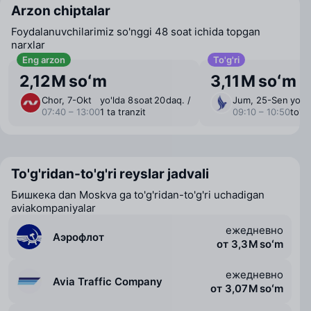
Arzon chiptalar
Foydalanuvchilarimiz so'nggi 48 soat ichida topgan
narxlar
Eng arzon
To'g'ri
2,12 M soʻm
3,11 M soʻm
Chor, 7-Okt
yo'lda 8 ⁠soat 20 ⁠daq. /
Jum, 25-Sen
yo'ld
07:40 – 13:00
1 ta tranzit
09:10 – 10:50
to'g'
To'g'ridan-to'g'ri reyslar jadvali
Бишкека dan Moskva ga to'g'ridan-to'g'ri uchadigan
aviakompaniyalar
ежедневно
Аэрофлот
от 3,3 M soʻm
ежедневно
Avia Traffic Company
от 3,07 M soʻm