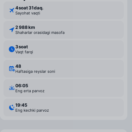
4 ⁠soat 31 ⁠daq.
Sayohat vaqti
2 988 km
Shaharlar orasidagi masofa
3 ⁠soat
Vaqt farqi
48
Haftasiga reyslar soni
06:05
Eng erta parvoz
19:45
Eng kechki parvoz