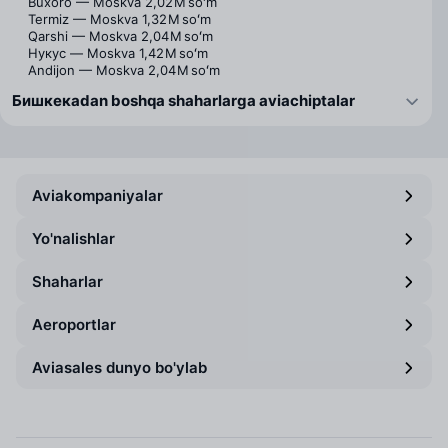
Buxoro — Moskva
2,02 M soʻm
Termiz — Moskva
1,32 M soʻm
Qarshi — Moskva
2,04 M soʻm
Нукус — Moskva
1,42 M soʻm
Andijon — Moskva
2,04 M soʻm
Бишкекаdan boshqa shaharlarga aviachiptalar
Aviakompaniyalar
Yo'nalishlar
Shaharlar
Aeroportlar
Aviasales dunyo bo'ylab