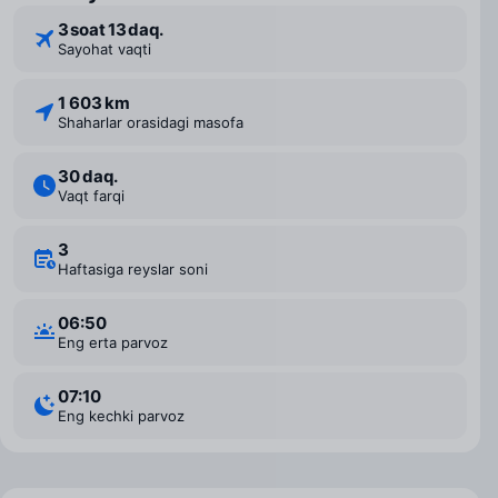
3 ⁠soat 13 ⁠daq.
Sayohat vaqti
1 603 km
Shaharlar orasidagi masofa
30 daq.
Vaqt farqi
3
Haftasiga reyslar soni
06:50
Eng erta parvoz
07:10
Eng kechki parvoz