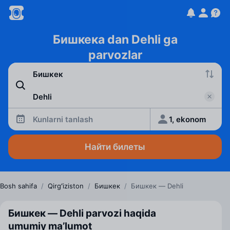
Бишкека dan Dehli ga
parvozlar
Kunlarni tanlash
1, ekonom
Найти билеты
Bosh sahifa
/
Qirgʻiziston
/
Бишкек
/
Бишкек — Dehli
Бишкек — Dehli parvozi haqida
umumiy ma’lumot