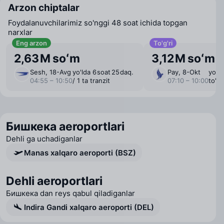
Arzon chiptalar
Foydalanuvchilarimiz so'nggi 48 soat ichida topgan
narxlar
Eng arzon
To'g'ri
2,63 M soʻm
3,12 M soʻm
Sesh, 18-Avg
yo'lda 6 ⁠soat 25 ⁠daq.
Pay, 8-Okt
yo'ld
04:55 – 10:50
/ 1 ta tranzit
07:10 – 10:00
to'g'
Бишкека aeroportlari
Dehli ga uchadiganlar
Manas xalqaro aeroporti (BSZ)
Dehli aeroportlari
Бишкека dan reys qabul qiladiganlar
Indira Gandi xalqaro aeroporti (DEL)