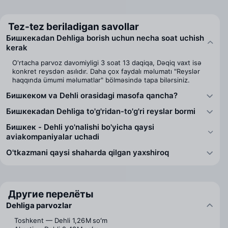
Tez-tez beriladigan savollar
Бишкекаdan Dehliga borish uchun necha soat uchish
kerak
O'rtacha parvoz davomiyligi 3 soat 13 daqiqa, Dəqiq vaxt isə
konkret reysdən asılıdır. Daha çox faydalı məlumatı "Reyslər
haqqında ümumi məlumatlar" bölməsində tapa bilərsiniz.
Бишкеком va Dehli orasidagi masofa qancha?
Бишкекаdan Dehliga to'g'ridan-to'g'ri reyslar bormi
Бишкек - Dehli yo'nalishi bo'yicha qaysi
aviakompaniyalar uchadi
O'tkazmani qaysi shaharda qilgan yaxshiroq
Другие перелёты
Dehliga parvozlar
Toshkent — Dehli
1,26 M soʻm