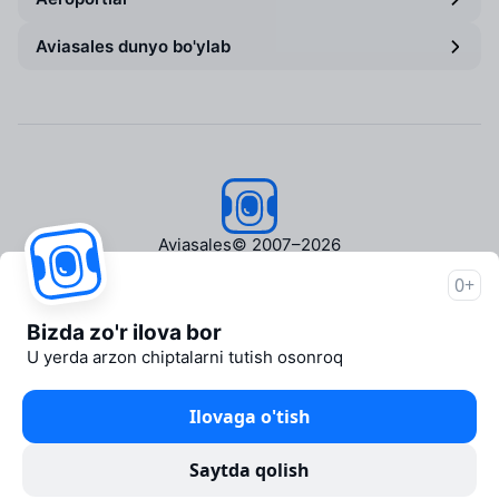
Aviasales dunyo bo'ylab
Aviasales
© 2007–2026
0+
Aviasales haqida
Matbuot markazi
Bizda zo'r ilova bor
Travelpayouts
U yerda arzon chiptalarni tutish osonroq
Hamkorlik dasturi
Media Yo'lovchi
Ilovaga o'tish
aviasales.uz Sayohat mediasi
Huquqiy hujjatlar
Saytda qolish