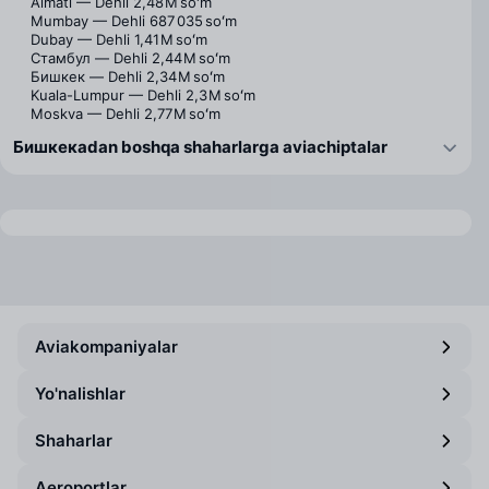
Almati — Dehli
2,48 M soʻm
Mumbay — Dehli
687 035 soʻm
Dubay — Dehli
1,41 M soʻm
Стамбул — Dehli
2,44 M soʻm
Бишкек — Dehli
2,34 M soʻm
Kuala-Lumpur — Dehli
2,3 M soʻm
Moskva — Dehli
2,77 M soʻm
Бишкекаdan boshqa shaharlarga aviachiptalar
Aviakompaniyalar
Yo'nalishlar
Shaharlar
Aeroportlar