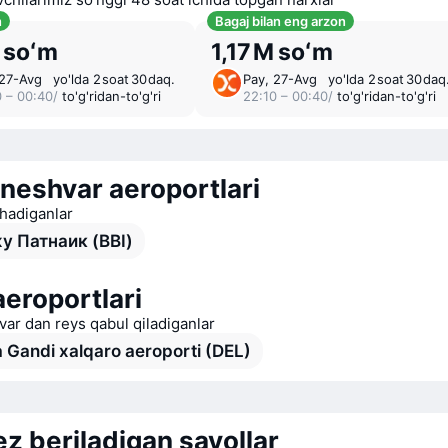
n
Bagaj bilan eng arzon
M soʻm
1,17 M soʻm
 27-Avg
yo'lda 2 ⁠soat 30 ⁠daq.
Pay, 27-Avg
yo'lda 2 ⁠soat 30 ⁠daq
0 – 00:40
/
to'g'ridan-to'g'ri
22:10 – 00:40
/
to'g'ridan-to'g'ri
neshvar aeroportlari
chadiganlar
у Патнаик (BBI)
aeroportlari
ar dan reys qabul qiladiganlar
a Gandi xalqaro aeroporti (DEL)
ez beriladigan savollar