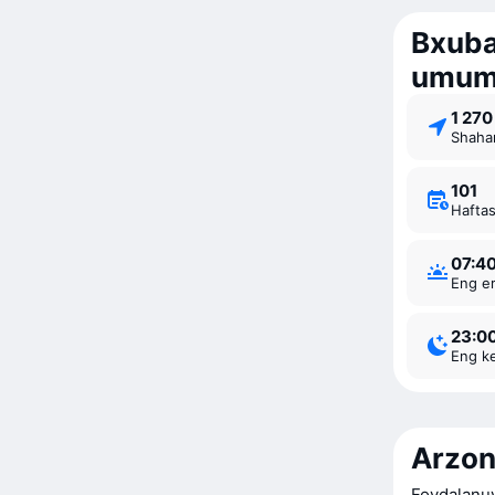
Bxuba
umumi
1 27
Shaha
101
Hafta
07:4
Eng e
23:0
Eng k
Arzon
Foydalanuv