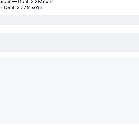
mpur — Dehli
2,3 M soʻm
— Dehli
2,77 M soʻm