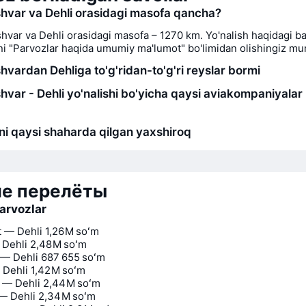
var va Dehli orasidagi masofa qancha?
var va Dehli orasidagi masofa – 1270 km. Yo'nalish haqidagi bat
i "Parvozlar haqida umumiy ma'lumot" bo'limidan olishingiz mu
vardan Dehliga to'g'ridan-to'g'ri reyslar bormi
var - Dehli yo'nalishi bo'yicha qaysi aviakompaniyalar
i qaysi shaharda qilgan yaxshiroq
ие перелёты
arvozlar
 — Dehli
1,26 M soʻm
 Dehli
2,48 M soʻm
— Dehli
687 655 soʻm
 Dehli
1,42 M soʻm
 — Dehli
2,44 M soʻm
— Dehli
2,34 M soʻm