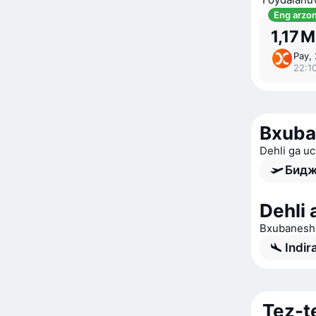
Eng arzo
1,17 
Pay,
22:1
Bxuba
Dehli ga u
Бидж
Dehli 
Bxubaneshv
Indir
Tez-t