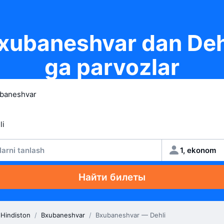
xubaneshvar dan Deh
ga parvozlar
larni tanlash
1, ekonom
Найти билеты
Hindiston
/
Bxubaneshvar
/
Bxubaneshvar — Dehli