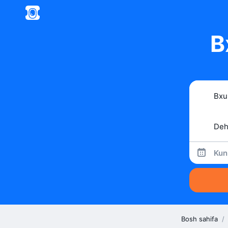
B
Kun
Bosh sahifa
/