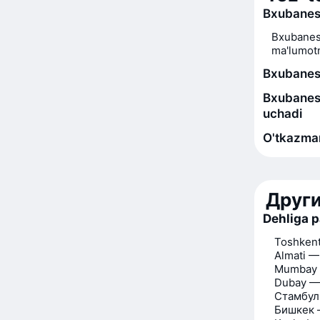
Bxubanesh
Bxubanesh
ma'lumotn
Bxubanesh
Bxubanesh
uchadi
O'tkazman
Друг
Dehliga p
Toshkent
Almati —
Mumbay 
Dubay —
Стамбул
Бишкек 