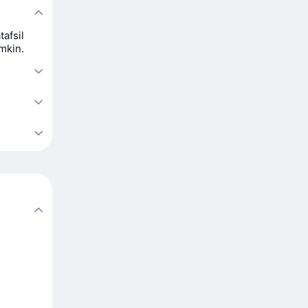
afsil
mkin.