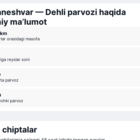
neshvar — Dehli parvozi haqida
y ma’lumot
0 km
rlar orasidagi masofa
siga reyslar soni
0
rta parvoz
0
echki parvoz
 chiptalar
chilarimiz so'nggi 48 soat ichida topgan narxlar