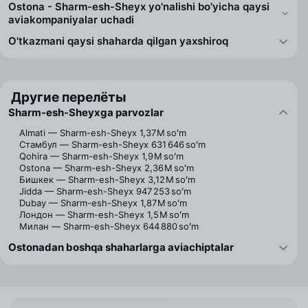
Ostona - Sharm-esh-Sheyx yo'nalishi bo'yicha qaysi
aviakompaniyalar uchadi
O'tkazmani qaysi shaharda qilgan yaxshiroq
Другие перелёты
Sharm-esh-Sheyxga parvozlar
Almati — Sharm-esh-Sheyx
1,37 M soʻm
Стамбул — Sharm-esh-Sheyx
631 646 soʻm
Qohira — Sharm-esh-Sheyx
1,9 M soʻm
Ostona — Sharm-esh-Sheyx
2,36 M soʻm
Бишкек — Sharm-esh-Sheyx
3,12 M soʻm
Jidda — Sharm-esh-Sheyx
947 253 soʻm
Dubay — Sharm-esh-Sheyx
1,87 M soʻm
Лондон — Sharm-esh-Sheyx
1,5 M soʻm
Милан — Sharm-esh-Sheyx
644 880 soʻm
Ostonadan boshqa shaharlarga aviachiptalar