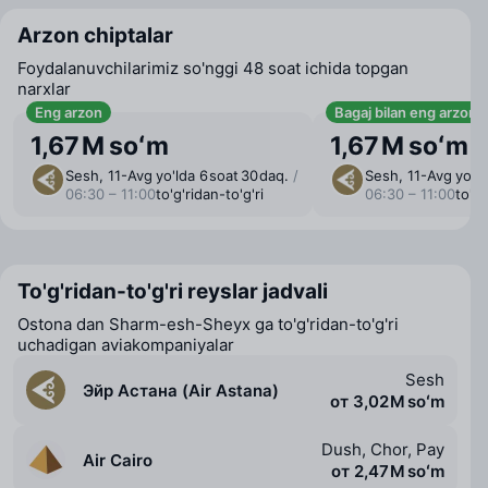
Arzon chiptalar
Foydalanuvchilarimiz so'nggi 48 soat ichida topgan
narxlar
Eng arzon
Bagaj bilan eng arzon
1,67 M soʻm
1,67 M soʻm
Sesh, 11-Avg
yo'lda 6 ⁠soat 30 ⁠daq.
/
Sesh, 11-Avg
yo'ld
06:30 – 11:00
to'g'ridan-to'g'ri
06:30 – 11:00
to'g'
To'g'ridan-to'g'ri reyslar jadvali
Ostona dan Sharm-esh-Sheyx ga to'g'ridan-to'g'ri
uchadigan aviakompaniyalar
Sesh
Эйр Астана (Air Astana)
от 3,02 M soʻm
Dush, Chor, Pay
Air Cairo
от 2,47 M soʻm