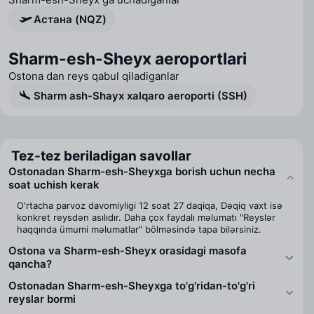
Астана (NQZ)
Sharm-esh-Sheyx aeroportlari
Ostona dan reys qabul qiladiganlar
Sharm ash-Shayx xalqaro aeroporti (SSH)
Tez-tez beriladigan savollar
Ostonadan Sharm-esh-Sheyxga borish uchun necha
soat uchish kerak
O'rtacha parvoz davomiyligi 12 soat 27 daqiqa, Dəqiq vaxt isə
konkret reysdən asılıdır. Daha çox faydalı məlumatı "Reyslər
haqqında ümumi məlumatlar" bölməsində tapa bilərsiniz.
Ostona va Sharm-esh-Sheyx orasidagi masofa
qancha?
Ostonadan Sharm-esh-Sheyxga to'g'ridan-to'g'ri
reyslar bormi