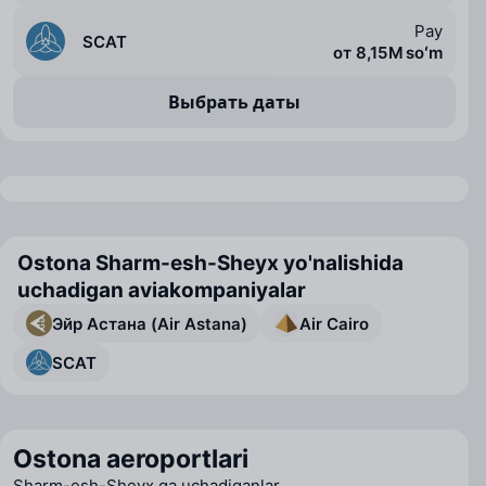
Pay
SCAT
от 8,15 M soʻm
Выбрать даты
Ostona Sharm-esh-Sheyx yo'nalishida
uchadigan aviakompaniyalar
Эйр Астана (Air Astana)
Air Cairo
SCAT
Ostona aeroportlari
Sharm-esh-Sheyx ga uchadiganlar