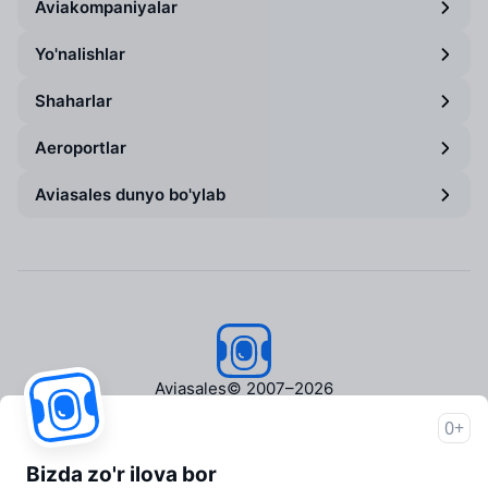
Aviakompaniyalar
Yo'nalishlar
Shaharlar
Aeroportlar
Aviasales dunyo bo'ylab
Aviasales
© 2007–2026
0+
Aviasales haqida
Matbuot markazi
Bizda zo'r ilova bor