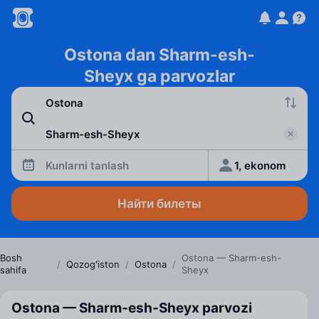
Ostona dan Sharm-esh-
Sheyx ga parvozlar
Kunlarni tanlash
1, ekonom
Найти билеты
Bosh
Ostona — Sharm-esh-
/
Qozogʻiston
/
Ostona
/
sahifa
Sheyx
Ostona — Sharm‑esh‑Sheyx parvozi