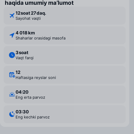
haqida umumiy ma’lumot
12 ⁠soat 27 ⁠daq.
Sayohat vaqti
4 018 km
Shaharlar orasidagi masofa
3 ⁠soat
Vaqt farqi
12
Haftasiga reyslar soni
04:20
Eng erta parvoz
03:30
Eng kechki parvoz