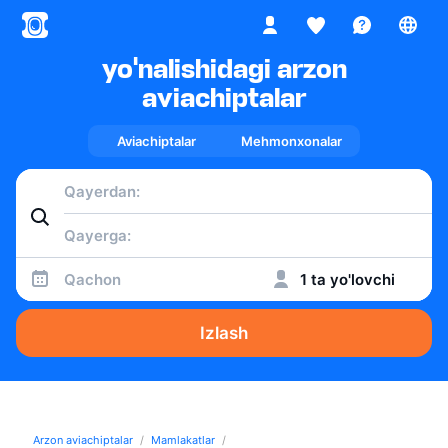
yo'nalishidagi arzon
aviachiptalar
Aviachiptalar
Mehmonxonalar
Qachon
1 ta yo'lovchi
Izlash
Arzon aviachiptalar
Mamlakatlar