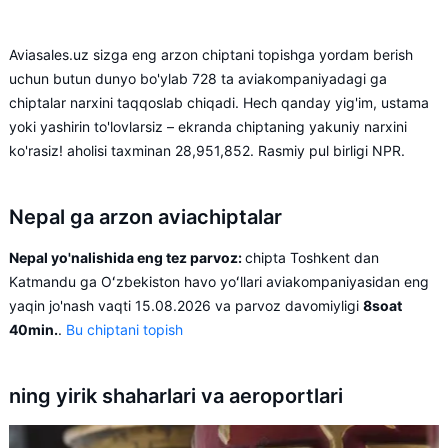
Aviasales.uz sizga eng arzon chiptani topishga yordam berish
uchun butun dunyo bo'ylab 728 ta aviakompaniyadagi ga
chiptalar narxini taqqoslab chiqadi. Hech qanday yig'im, ustama
yoki yashirin to'lovlarsiz – ekranda chiptaning yakuniy narxini
ko'rasiz! aholisi taxminan 28,951,852. Rasmiy pul birligi NPR.
Nepal ga arzon aviachiptalar
Nepal yo'nalishida eng tez parvoz:
chipta Toshkent dan
Katmandu ga Oʻzbekiston havo yoʻllari aviakompaniyasidan eng
yaqin jo'nash vaqti 15.08.2026 va parvoz davomiyligi
8soat
40min.
.
Bu chiptani topish
ning yirik shaharlari va aeroportlari