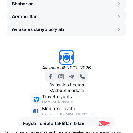
Shaharlar
Aeroportlar
Aviasales dunyo bo'ylab
Aviasales
©
2007–2026
Aviasales haqida
Matbuot markazi
Travelpayouts
Hamkorlik dasturi
Media Yo'lovchi
aviasales.uz Sayohat mediasi
Foydali chipta takliflari bilan
xabarlar
Biz kuki va shunga oʻxshash texnologiyalardan foydalanamiz —