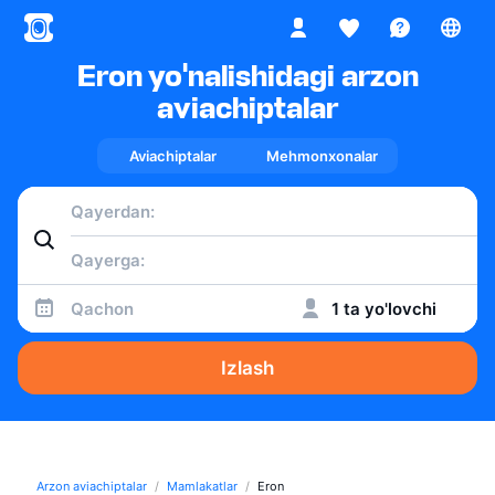
Eron yo'nalishidagi arzon
aviachiptalar
Aviachiptalar
Mehmonxonalar
Qachon
1 ta yo'lovchi
Izlash
Arzon aviachiptalar
Mamlakatlar
Eron