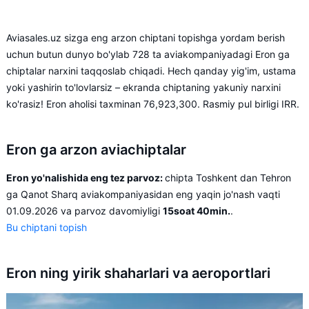
Aviasales.uz sizga eng arzon chiptani topishga yordam berish
uchun butun dunyo bo'ylab 728 ta aviakompaniyadagi Eron ga
chiptalar narxini taqqoslab chiqadi. Hech qanday yig'im, ustama
yoki yashirin to'lovlarsiz – ekranda chiptaning yakuniy narxini
ko'rasiz! Eron aholisi taxminan 76,923,300. Rasmiy pul birligi IRR.
Eron ga arzon aviachiptalar
Eron yo'nalishida eng tez parvoz:
chipta Toshkent dan Tehron
ga Qanot Sharq aviakompaniyasidan eng yaqin jo'nash vaqti
01.09.2026 va parvoz davomiyligi
15soat 40min.
.
Bu chiptani topish
Eron ning yirik shaharlari va aeroportlari