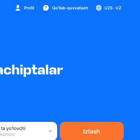
Profil
Qo'llab-quvvatlash
UZS
· UZ
achiptalar
 ta yo'lovchi
Izlash
Ekonom