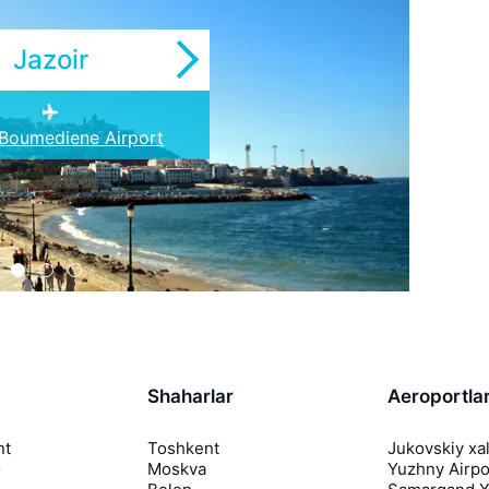
Jazoir
 Boumediene Airport
s Senia Airport
uemar Airport
Shaharlar
Aeroportla
nt
Toshkent
Jukovskiy xa
o
Moskva
Yuzhny Airpo