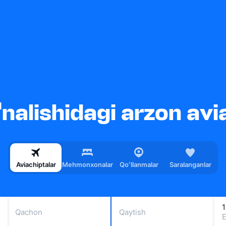
'nalishidagi arzon avi
Aviachiptalar
Mehmonxonalar
Qoʻllanmalar
Saralanganlar
1
Qachon
Qaytish