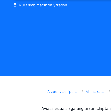
Murakkab marshrut yaratish
Arzon aviachiptalar
Mamlakatlar
Aviasales.uz sizga eng arzon chipta