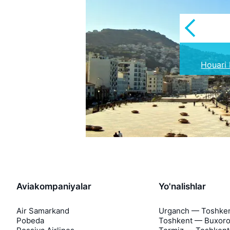
Houari
E
G
Aviakompaniyalar
Yo'nalishlar
Air Samarkand
Urganch — Toshke
Pobeda
Toshkent — Buxor