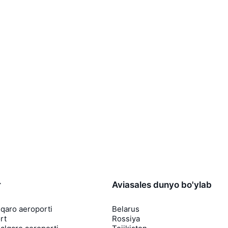
r
Aviasales dunyo bo'ylab
lqaro aeroporti
Belarus
rt
Rossiya