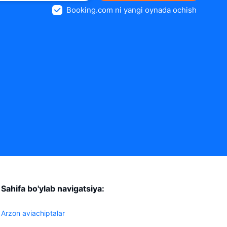
Booking.com ni yangi oynada ochish
Sahifa bo'ylab navigatsiya:
Arzon aviachiptalar