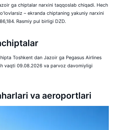
oir ga chiptalar narxini taqqoslab chiqadi. Hech
o'lovlarsiz – ekranda chiptaning yakuniy narxini
ko'rasiz! Jazoir aholisi taxminan 34,586,184. Rasmiy pul birligi DZD.
achiptalar
 Toshkent dan Jazoir ga Pegasus Airlines
aviakompaniyasidan eng yaqin jo'nash vaqti 09.08.2026 va parvoz davomiyligi
aharlari va aeroportlari